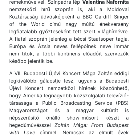
remekműveivel. Színpadra lép
Valentina Nafornita
nemzetközi hírű szoprán is, aki a Moldovai
Köztársaság üdvöskéjeként a BBC Cardiff Singer
of the World című nagy múltú énekverseny
legfiatalabb győzteseként tett szert világhírnévre.
A fiatal szoprán jelenleg a bécsi Staatsoper tagja.
Európa és Ázsia neves fellépőinek neve immár
nem titok, a többi kontinens előadóit szervezők
később jelentik be.
A VII. Budapesti Újévi Koncert Mága Zoltán eddigi
legkiválóbb gálaestje lesz, ugyanis a Budapesti
Újévi Koncert nemzetközi hírének köszönhető,
hogy Amerika legnagyobb közszolgálati televízió-
társasága a Public Broadcasting Service (PBS)
Magyarországot és a magyar kultúrát is
népszerűsítő önálló show-műsort készít a
hegedűművésszel
Zoltán Mága: From Budapest
with Love
címmel. Nemcsak az elmúlt évek