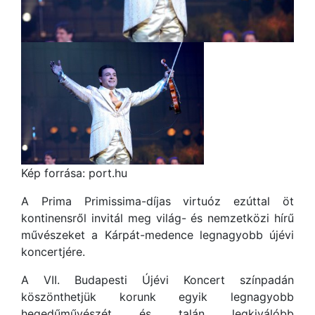
Kép forrása: port.hu
A Prima Primissima-díjas virtuóz ezúttal öt
kontinensről invitál meg világ- és nemzetközi hírű
művészeket a Kárpát-medence legnagyobb újévi
koncertjére.
A VII. Budapesti Újévi Koncert színpadán
köszönthetjük korunk egyik legnagyobb
hegedűművészét és talán legkiválóbb