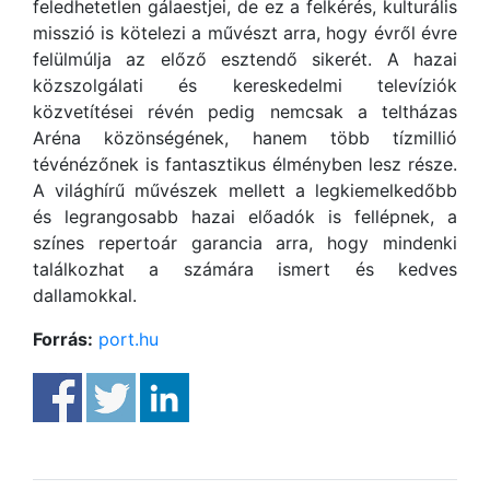
feledhetetlen gálaestjei, de ez a felkérés, kulturális
misszió is kötelezi a művészt arra, hogy évről évre
felülmúlja az előző esztendő sikerét. A hazai
közszolgálati és kereskedelmi televíziók
közvetítései révén pedig nemcsak a teltházas
Aréna közönségének, hanem több tízmillió
tévénézőnek is fantasztikus élményben lesz része.
A világhírű művészek mellett a legkiemelkedőbb
és legrangosabb hazai előadók is fellépnek, a
színes repertoár garancia arra, hogy mindenki
találkozhat a számára ismert és kedves
dallamokkal.
Forrás:
port.hu