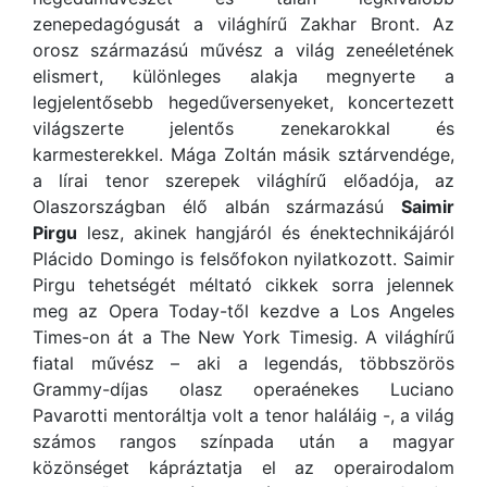
zenepedagógusát a világhírű Zakhar Bront. Az
orosz származású művész a világ zeneéletének
elismert, különleges alakja megnyerte a
legjelentősebb hegedűversenyeket, koncertezett
világszerte jelentős zenekarokkal és
karmesterekkel. Mága Zoltán másik sztárvendége,
a lírai tenor szerepek világhírű előadója, az
Olaszországban élő albán származású
Saimir
Pirgu
lesz, akinek hangjáról és énektechnikájáról
Plácido Domingo is felsőfokon nyilatkozott. Saimir
Pirgu tehetségét méltató cikkek sorra jelennek
meg az Opera Today-től kezdve a Los Angeles
Times-on át a The New York Timesig. A világhírű
fiatal művész – aki a legendás, többszörös
Grammy-díjas olasz operaénekes Luciano
Pavarotti mentoráltja volt a tenor haláláig -, a világ
számos rangos színpada után a magyar
közönséget kápráztatja el az operairodalom