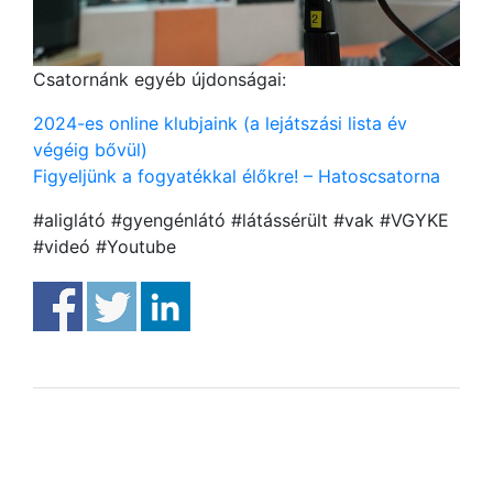
Csatornánk egyéb újdonságai:
2024-es online klubjaink (a lejátszási lista év
végéig bővül)
Figyeljünk a fogyatékkal élőkre! – Hatoscsatorna
#aliglátó #gyengénlátó #látássérült #vak #VGYKE
#videó #Youtube