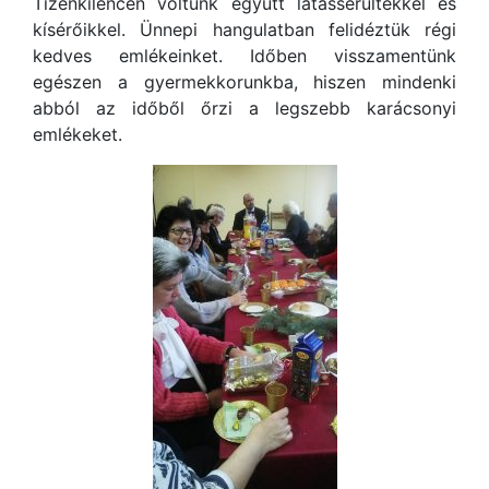
Tizenkilencen voltunk együtt látássérültekkel és
kísérőikkel. Ünnepi hangulatban felidéztük régi
kedves emlékeinket. Időben visszamentünk
egészen a gyermekkorunkba, hiszen mindenki
abból az időből őrzi a legszebb karácsonyi
emlékeket.