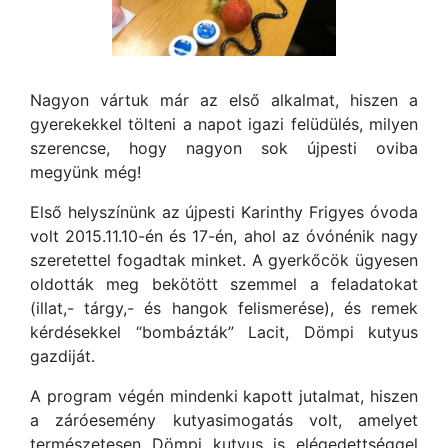
Nagyon vártuk már az első alkalmat, hiszen a
gyerekekkel tölteni a napot igazi felüdülés, milyen
szerencse, hogy nagyon sok újpesti oviba
megyünk még!
Első helyszínünk az újpesti Karinthy Frigyes óvoda
volt 2015.11.10-én és 17-én, ahol az óvónénik nagy
szeretettel fogadtak minket. A gyerkőcök ügyesen
oldották meg bekötött szemmel a feladatokat
(illat,- tárgy,- és hangok felismerése), és remek
kérdésekkel “bombázták” Lacit, Dömpi kutyus
gazdiját.
A program végén mindenki kapott jutalmat, hiszen
a záróesemény kutyasimogatás volt, amelyet
természetesen Dömpi kutyus is elégedettséggel