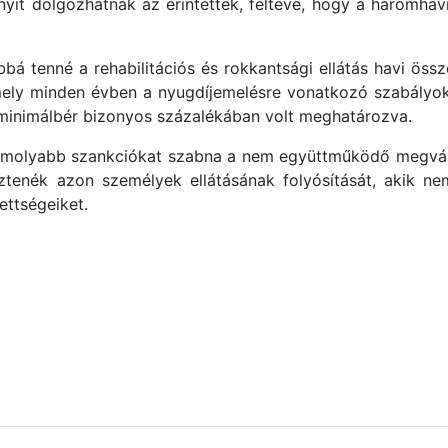
nyit dolgozhatnak az érintettek, feltéve, hogy a háromha
bbá tenné a rehabilitációs és rokkantsági ellátás havi össz
mely minden évben a nyugdíjemelésre vonatkozó szabályo
 minimálbér bizonyos százalékában volt meghatározva.
komolyabb szankciókat szabna a nem együttműködő megvá
tenék azon személyek ellátásának folyósítását, akik nem
ettségeiket.