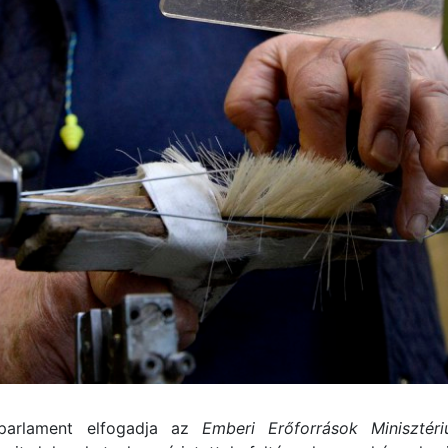
arlament elfogadja az
Emberi Erőforrások Minisztér