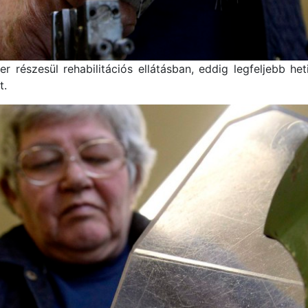
r részesül rehabilitációs ellátásban, eddig legfeljebb he
t.