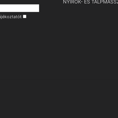
NYIROK- ÉS TALPMASS
ájékoztató
t