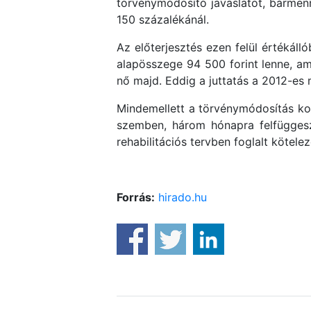
törvénymódosító javaslatot, bármen
150 százalékánál.
Az előterjesztés ezen felül értékálló
alapösszege 94 500 forint lenne, a
nő majd. Eddig a juttatás a 2012-es
Mindemellett a törvénymódosítás 
szemben, három hónapra felfüggesz
rehabilitációs tervben foglalt kötelez
Forrás:
hirado.hu