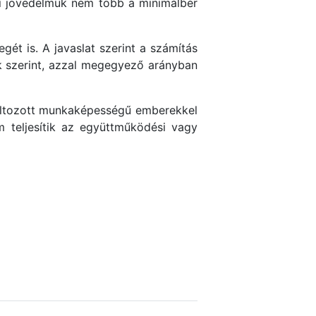
vi jövedelmük nem több a minimálbér
egét is. A javaslat szerint a számítás
k szerint, azzal megegyező arányban
ltozott munkaképességű emberekkel
 teljesítik az együttműködési vagy