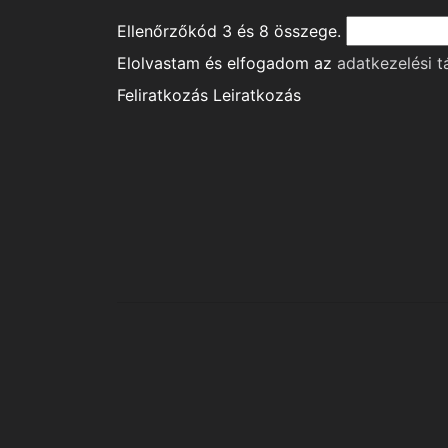
Ellenőrzőkód
3
és
8
összege.
Elolvastam és elfogadom az
adatkezelési t
Feliratkozás
Leiratkozás