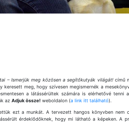
tai – Ismerjük meg közösen a segítőkutyák világát!
című m
ély keresett meg, hogy szívesen megismernék a meseköny
tésmentesen a látássérültek számára is elérhetővé tenn
ük az
Adjuk össze!
weboldalon (
a link itt található
).
tük ezt a munkát. A tervezett hangos könyvben nem c
ássérült érdeklődőknek, hogy mi látható a képeken. A pro