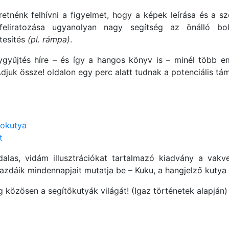
tnénk felhívni a figyelmet, hogy a képek leírása és a sz
 feliratozása ugyanolyan nagy segítség az önálló bo
tesítés
(pl. rámpa)
.
yűjtés híre – és így a hangos könyv is – minél több e
Adjuk össze! oldalon egy perc alatt tudnak a potenciális 
okutya
t
las, vidám illusztrációkat tartalmazó kiadvány a vakvez
 gazdáik mindennapjait mutatja be – Kuku, a hangjelző kuty
 közösen a segítőkutyák világát! (Igaz történetek alapján)