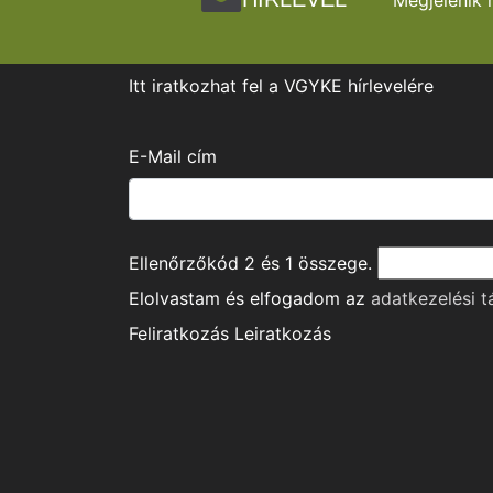
Megjelenik 
Itt iratkozhat fel a VGYKE hírlevelére
E-Mail cím
Ellenőrzőkód
2
és
1
összege.
Elolvastam és elfogadom az
adatkezelési t
Feliratkozás
Leiratkozás