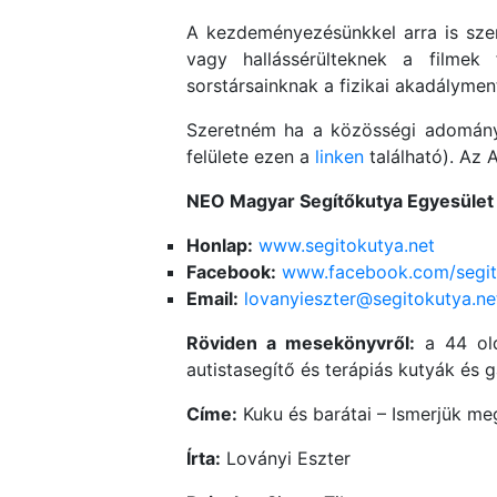
A kezdeményezésünkkel arra is szere
vagy hallássérülteknek a filmek
sorstársainknak a fizikai akadálymen
Szeretném ha a közösségi adományg
felülete ezen a
linken
található). Az 
NEO Magyar Segítőkutya Egyesület
Honlap:
www.segitokutya.net
Facebook:
www.facebook.com/segit
Email:
lovanyieszter@segitokutya.ne
Röviden a mesekönyvről:
a 44 olda
autistasegítő és terápiás kutyák és
Címe:
Kuku és barátai – Ismerjük meg
Írta:
Loványi Eszter