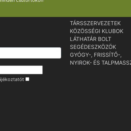
minden csütörtökön
TÁRSSZERVEZETEK
KÖZÖSSÉGI KLUBOK
LÁTHATÁR BOLT
SEGÉDESZKÖZÖK
GYÓGY-, FRISSÍTŐ-,
NYIROK- ÉS TALPMASS
ájékoztató
t