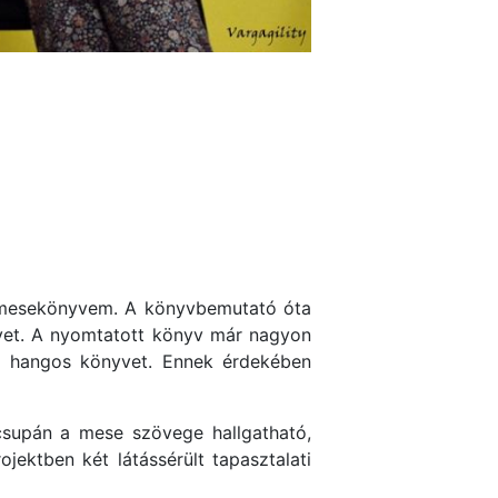
esekönyvem. A könyvbemutató óta
vet. A nyomtatott könyv már nagyon
i a hangos könyvet. Ennek érdekében
supán a mese szövege hallgatható,
jektben két látássérült tapasztalati