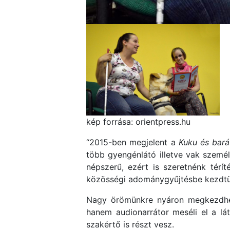
kép forrása: orientpress.hu
“2015-ben megjelent a
Kuku és bará
több gyengénlátó illetve vak szem
népszerű, ezért is szeretnénk térí
közösségi adománygyűjtésbe kezdt
Nagy örömünkre nyáron megkezdhet
hanem audionarrátor meséli el a lát
szakértő is részt vesz.