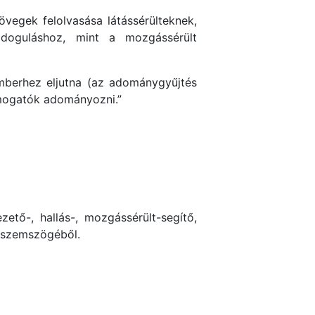
övegek felolvasása látássérülteknek,
ldoguláshoz, mint a mozgássérült
mberhez eljutna (az adománygyűjtés
támogatók adományozni.”
ető-, hallás-, mozgássérült-segítő,
a szemszögéből.