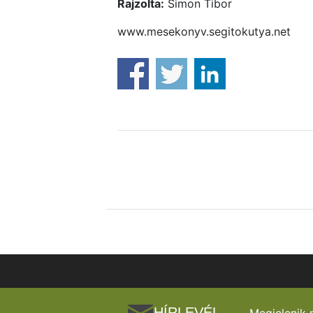
Rajzolta:
Simon Tibor
www.mesekonyv.segitokutya.net
HÍRLEVÉL