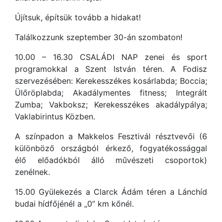
Újítsuk, építsük tovább a hidakat!
Találkozzunk szeptember 30-án szombaton!
10.00 – 16.30 CSALÁDI NAP zenei és sport
programokkal a Szent István téren. A Fodisz
szervezésében: Kerekesszékes kosárlabda; Boccia;
Ülőröplabda; Akadálymentes fitness; Integrált
Zumba; Vakboksz; Kerekesszékes akadálypálya;
Vaklabirintus Közben.
A színpadon a Makkelos Fesztivál résztvevői (6
különböző országból érkező, fogyatékossággal
élő előadókból álló művészeti csoportok)
zenélnek.
15.00 Gyülekezés a Clarck Ádám téren a Lánchíd
budai hídfőjénél a „0” km kőnél.