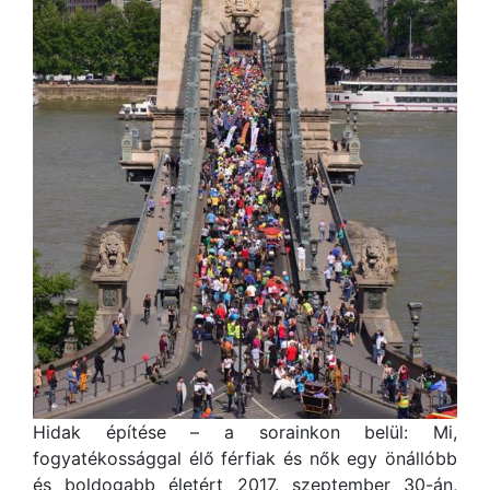
Hidak építése – a sorainkon belül: Mi,
fogyatékossággal élő férfiak és nők egy önállóbb
és boldogabb életért 2017. szeptember 30-án,