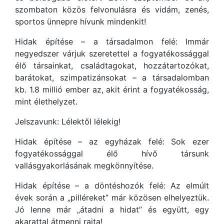
szombaton közös felvonulásra és vidám, zenés,
sportos ünnepre hívunk mindenkit!
Hidak építése – a társadalmon felé: Immár
negyedszer várjuk szeretettel a fogyatékossággal
élő társainkat, családtagokat, hozzátartozókat,
barátokat, szimpatizánsokat – a társadalomban
kb. 1.8 millió ember az, akit érint a fogyatékosság,
mint élethelyzet.
Jelszavunk: Lélektől lélekig!
Hidak építése – az egyházak felé: Sok ezer
fogyatékossággal élő hívő társunk
vallásgyakorlásának megkönnyítése.
Hidak építése – a döntéshozók felé: Az elmúlt
évek során a „pilléreket” már közösen elhelyeztük.
Jó lenne már „átadni a hidat” és együtt, egy
akarattal átmenni rajta!