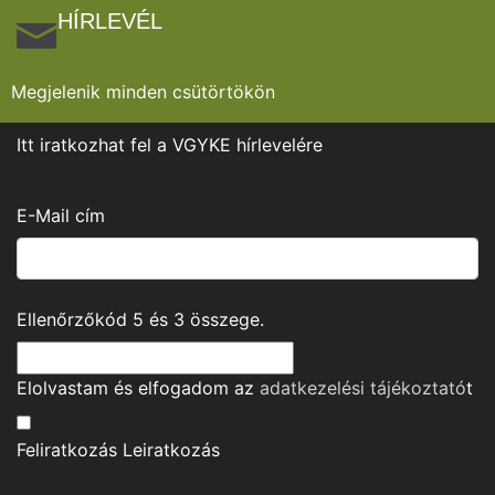
HÍRLEVÉL
Megjelenik minden csütörtökön
Itt iratkozhat fel a VGYKE hírlevelére
E-Mail cím
Ellenőrzőkód
5
és
3
összege.
Elolvastam és elfogadom az
adatkezelési tájékoztató
t
Feliratkozás
Leiratkozás