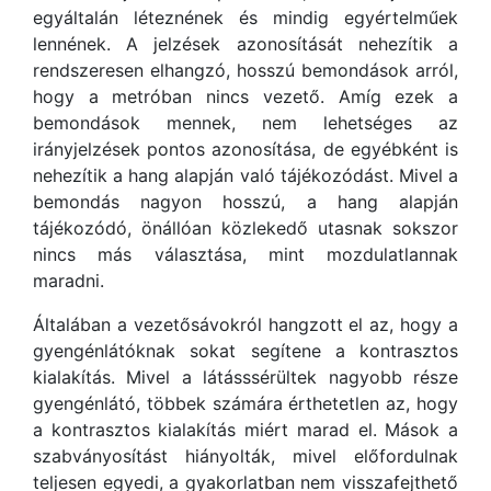
egyáltalán léteznének és mindig egyértelműek
lennének. A jelzések azonosítását nehezítik a
rendszeresen elhangzó, hosszú bemondások arról,
hogy a metróban nincs vezető. Amíg ezek a
bemondások mennek, nem lehetséges az
irányjelzések pontos azonosítása, de egyébként is
nehezítik a hang alapján való tájékozódást. Mivel a
bemondás nagyon hosszú, a hang alapján
tájékozódó, önállóan közlekedő utasnak sokszor
nincs más választása, mint mozdulatlannak
maradni.
Általában a vezetősávokról hangzott el az, hogy a
gyengénlátóknak sokat segítene a kontrasztos
kialakítás. Mivel a látásssérültek nagyobb része
gyengénlátó, többek számára érthetetlen az, hogy
a kontrasztos kialakítás miért marad el. Mások a
szabványosítást hiányolták, mivel előfordulnak
teljesen egyedi, a gyakorlatban nem visszafejthető