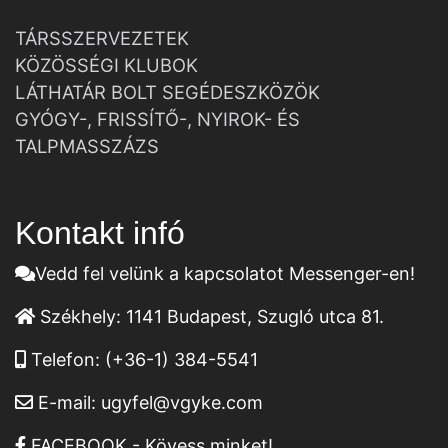
TÁRSSZERVEZETEK
KÖZÖSSÉGI KLUBOK
LÁTHATÁR BOLT SEGÉDESZKÖZÖK
GYÓGY-, FRISSÍTŐ-, NYIROK- ÉS
TALPMASSZÁZS
Kontakt infó
Vedd fel velünk a kapcsolatot Messenger-en!
Székhely:
1141 Budapest, Szugló utca 81.
Telefon:
(+36-1) 384-5541
E-mail:
ugyfel@vgyke.com
FACEBOOK - Kövess minket!