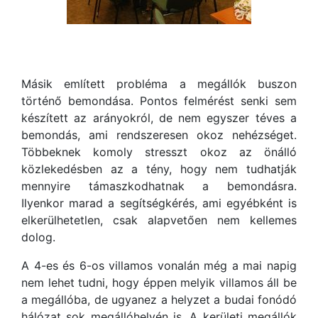
Másik említett probléma a megállók buszon
történő bemondása. Pontos felmérést senki sem
készített az arányokról, de nem egyszer téves a
bemondás, ami rendszeresen okoz nehézséget.
Többeknek komoly stresszt okoz az önálló
közlekedésben az a tény, hogy nem tudhatják
mennyire támaszkodhatnak a bemondásra.
Ilyenkor marad a segítségkérés, ami egyébként is
elkerülhetetlen, csak alapvetően nem kellemes
dolog.
A 4-es és 6-os villamos vonalán még a mai napig
nem lehet tudni, hogy éppen melyik villamos áll be
a megállóba, de ugyanez a helyzet a budai fonódó
hálózat sok megállóhelyén is. A kerületi megállók