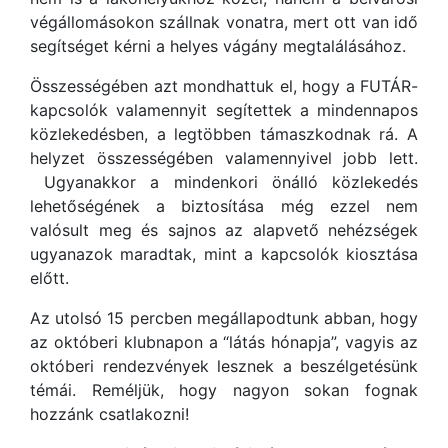
végállomásokon szállnak vonatra, mert ott van idő
segítséget kérni a helyes vágány megtalálásához.
Összességében azt mondhattuk el, hogy a FUTÁR-
kapcsolók valamennyit segítettek a mindennapos
közlekedésben, a legtöbben támaszkodnak rá. A
helyzet összességében valamennyivel jobb lett.
Ugyanakkor a mindenkori önálló közlekedés
lehetőségének a biztosítása még ezzel nem
valósult meg és sajnos az alapvető nehézségek
ugyanazok maradtak, mint a kapcsolók kiosztása
előtt.
Az utolsó 15 percben megállapodtunk abban, hogy
az októberi klubnapon a “látás hónapja”, vagyis az
októberi rendezvények lesznek a beszélgetésünk
témái. Reméljük, hogy nagyon sokan fognak
hozzánk csatlakozni!