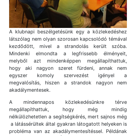
A klubnapi beszélgetésünk egy a közlekedéshez
látszólag nem olyan szorosan kapcsolódó témával
kezdődött, mivel a strandolás került szóba.
Mindenki elmondta a legfrissebb élményeit,
melyből azt mindenképpen megállapíthattuk,
hogy aki nagyon szeret fürdeni, annak nem
egyszer komoly szervezést igényel a
megvalósítás, hiszen a strandok nagyon nem
akadálymentesek.
A mindennapos közlekedésünkre térve
megállapíthattuk, hogy még mindig
nélkülözhetetlen a segítségkérés, mert sajnos még
a látássérültek által gyakran látogatott helyeken is
probléma van az akadálymentesítéssel. Példának