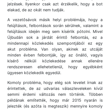
jelzések. Ilyenkor csak azt érzékelik, hogy a bot
elakad, de az okát nem tudják.
A vezetősávok másik helyi problémája, hogy a
felújítások, felbontások során sérülnek, valamint a
felújítások idején meg sem kísérlik pótolni. Mivel
Újbudán sok a járdát érintő felbontás, ez a
mindennapi közlekedés szempontjából ez egy
akut probléma. Van olyan, akinek az utcáját
minden évben felbontják, így az önálló, vagyis
kísérő nélküli közlekedése annak ellenére
rendszeresen ellehetetlenül, hogy egyébként
ügyesen közlekedik egyedül.
Komoly probléma, hogy elég sok levelet írnak az
érintettek, de az udvarias válaszleveleken kívül
semmi érdemi változás nem történik. Többen
példának említették, hogy már 2015 nyarán is
jelezték (és azóta is megteszik) mennyire komoly