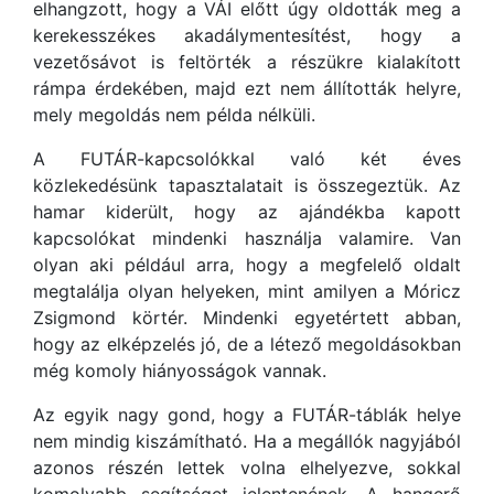
elhangzott, hogy a VÁI előtt úgy oldották meg a
kerekesszékes akadálymentesítést, hogy a
vezetősávot is feltörték a részükre kialakított
rámpa érdekében, majd ezt nem állították helyre,
mely megoldás nem példa nélküli.
A FUTÁR-kapcsolókkal való két éves
közlekedésünk tapasztalatait is összegeztük. Az
hamar kiderült, hogy az ajándékba kapott
kapcsolókat mindenki használja valamire. Van
olyan aki például arra, hogy a megfelelő oldalt
megtalálja olyan helyeken, mint amilyen a Móricz
Zsigmond körtér. Mindenki egyetértett abban,
hogy az elképzelés jó, de a létező megoldásokban
még komoly hiányosságok vannak.
Az egyik nagy gond, hogy a FUTÁR-táblák helye
nem mindig kiszámítható. Ha a megállók nagyjából
azonos részén lettek volna elhelyezve, sokkal