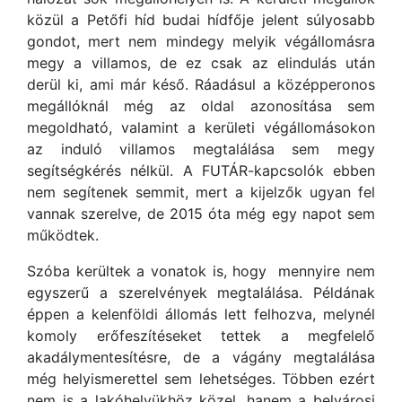
közül a Petőfi híd budai hídfője jelent súlyosabb
gondot, mert nem mindegy melyik végállomásra
megy a villamos, de ez csak az elindulás után
derül ki, ami már késő. Ráadásul a középperonos
megállóknál még az oldal azonosítása sem
megoldható, valamint a kerületi végállomásokon
az induló villamos megtalálása sem megy
segítségkérés nélkül. A FUTÁR-kapcsolók ebben
nem segítenek semmit, mert a kijelzők ugyan fel
vannak szerelve, de 2015 óta még egy napot sem
működtek.
Szóba kerültek a vonatok is, hogy mennyire nem
egyszerű a szerelvények megtalálása. Példának
éppen a kelenföldi állomás lett felhozva, melynél
komoly erőfeszítéseket tettek a megfelelő
akadálymentesítésre, de a vágány megtalálása
még helyismerettel sem lehetséges. Többen ezért
nem is a lakóhelyükhöz közel, hanem a belvárosi