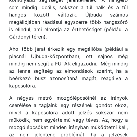
komolyabb segítséget jelentenének. A hangerő
sem mindig ideális, sokszor a túl halk és a túl
hangos között változik. Újbuda számos
megállójában ráadásul egyszerre több hangszóró
is elindul, ami elrontja az érthetőséget (például a
Gárdonyi téren).
Ahol több járat érkezik egy megállóba (például a
piacnál Újbuda-központban), ott sajnos még
mindig nem segít a FUTÁR eligazodni. Még mindig
az lenne segítség az elmondások szerint, ha a
beérkező busz azonosítaná magát, reagálva a
kapcsolóra.
A négyes metró mozgólépcsőinél az irányok
cserélése a tagjaink egy részének gondot okoz,
mivel a kapcsolóra adott jelzés sokszor nem
működik, nem egyértelmű vagy téves. Az, hogy a
mozgólépcsőket minden irányban működtetni kell,
az nem jelentene problémát, ha a jelzések