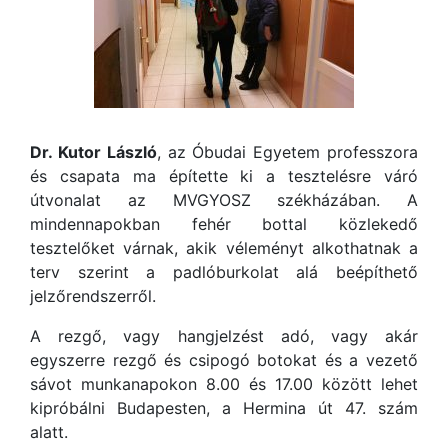
Dr. Kutor László
, az Óbudai Egyetem professzora
és csapata ma építette ki a tesztelésre váró
útvonalat az MVGYOSZ székházában. A
mindennapokban fehér bottal közlekedő
tesztelőket várnak, akik véleményt alkothatnak a
terv szerint a padlóburkolat alá beépíthető
jelzőrendszerről.
A rezgő, vagy hangjelzést adó, vagy akár
egyszerre rezgő és csipogó botokat és a vezető
sávot munkanapokon 8.00 és 17.00 között lehet
kipróbálni Budapesten, a Hermina út 47. szám
alatt.