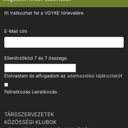
Itt iratkozhat fel a VGYKE hírlevelére
E-Mail cím
Ellenőrzőkód
7
és
7
összege.
Elolvastam és elfogadom az
adatkezelési tájékoztató
t
Feliratkozás
Leiratkozás
TÁRSSZERVEZETEK
KÖZÖSSÉGI KLUBOK