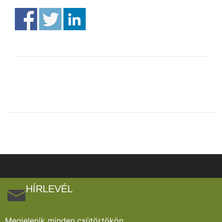
HÍRLEVÉL
Megjelenik minden csütörtökön