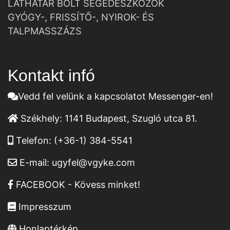
LÁTHATÁR BOLT SEGÉDESZKÖZÖK
GYÓGY-, FRISSÍTŐ-, NYIROK- ÉS
TALPMASSZÁZS
Kontakt infó
Vedd fel velünk a kapcsolatot Messenger-en!
Székhely:
1141 Budapest, Szugló utca 81.
Telefon:
(+36-1) 384-5541
E-mail:
ugyfel@vgyke.com
FACEBOOK - Kövess minket!
Impresszum
Honlaptérkép