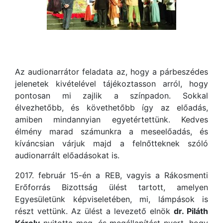
Az audionarrátor feladata az, hogy a párbeszédes
jelenetek kivételével tájékoztasson arról, hogy
pontosan mi zajlik a színpadon. Sokkal
élvezhetőbb, és követhetőbb így az előadás,
amiben mindannyian egyetértettünk. Kedves
élmény marad számunkra a meseelőadás, és
kíváncsian várjuk majd a felnőtteknek szóló
audionarrált előadásokat is.
2017. február 15-én a REB, vagyis a Rákosmenti
Erőforrás Bizottság ülést tartott, amelyen
Egyesületünk képviseletében, mi, lámpások is
részt vettünk. Az ülést a levezető elnök
dr. Piláth