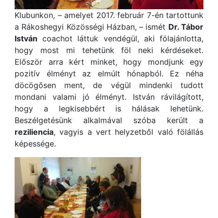
Klubunkon, – amelyet 2017. február 7-én tartottunk
a Rákoshegyi Közösségi Házban, – ismét
Dr. Tábor
István
coachot láttuk vendégül, aki fölajánlotta,
hogy most mi tehetünk föl neki kérdéseket.
Először arra kért minket, hogy mondjunk egy
pozitív élményt az elmúlt hónapból. Ez néha
döcögősen ment, de végül mindenki tudott
mondani valami jó élményt. István rávilágított,
hogy a legkisebbért is hálásak lehetünk.
Beszélgetésünk alkalmával szóba került a
reziliencia
, vagyis a vert h
elyzetből való fölállás
képessége.