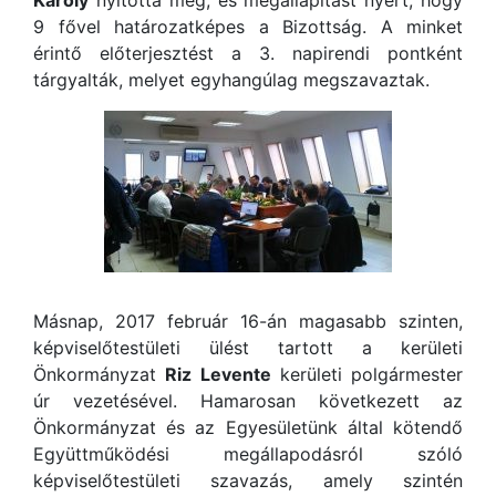
Károly
nyitotta meg, és megállapítást nyert, hogy
9 fővel határozatképes a Bizottság. A minket
érintő előterjesztést a 3. napirendi pontként
tárgyalták, melyet egyhangúlag megszavaztak.
Másnap, 2017 február 16-án magasabb szinten,
képviselőtestületi ülést tartott a kerületi
Önkormányzat
Riz Lev
ente
kerületi polgármester
úr vezetésével. Hamarosan következett az
Önkormányzat és az Egyesületünk által kötendő
Együttműködési megállapodásról szóló
képviselőtestületi szavazás, amely szintén