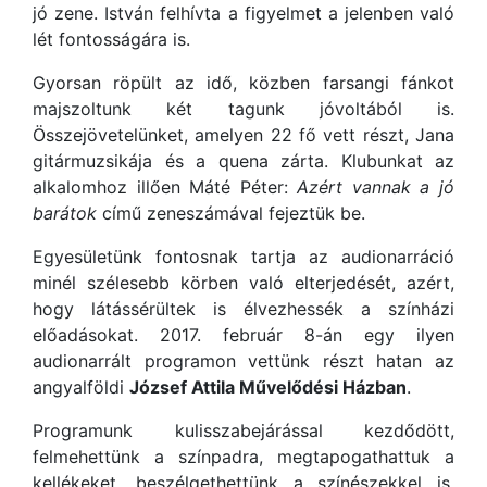
jó zene.
István felhívta a figyelmet a jelenben való
lét fontosságára is.
Gyorsan röpült az idő, közben farsangi fánkot
majszoltunk két tagunk jóvoltából is.
Összejövetelünket, amelyen 22 fő vett részt, Jana
gitármuzsikája és a quena zárta. Klubunkat az
alkalomhoz illően Máté Péter:
Azért vannak a jó
barátok
című zeneszámával fejeztük be.
Egyesületünk fontosnak tartja az audionarráció
minél szélesebb körben való elterjedését, azért,
hogy látássérültek is élvezhessék a színházi
előadásokat. 2017. február 8-án egy ilyen
audionarrált programon vettünk részt hatan az
angyalföldi
József Attila Művelődési Házban
.
Programunk kulisszabejárással kezdődött,
felmehettünk a színpadra, megtapogathattuk a
kellékeket, beszélgethettünk a színészekkel is,