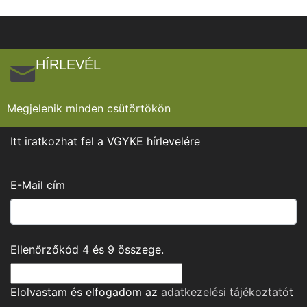
HÍRLEVÉL
Megjelenik minden csütörtökön
Itt iratkozhat fel a VGYKE hírlevelére
E-Mail cím
Ellenőrzőkód
4
és
9
összege.
Elolvastam és elfogadom az
adatkezelési tájékoztató
t