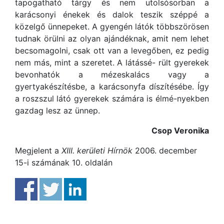
tapogatható tárgy és nem utolsósorban a
karácsonyi énekek és dalok teszik széppé a
közelgő ünnepeket. A gyengén látók többszörösen
tudnak örülni az olyan ajándéknak, amit nem lehet
becsomagolni, csak ott van a levegőben, ez pedig
nem más, mint a szeretet. A látássé- rült gyerekek
bevonhatók a mézeskalács vagy a
gyertyakészítésbe, a karácsonyfa díszítésébe. Így
a roszszul látó gyerekek számára is élmé-nyekben
gazdag lesz az ünnep.
Csop Veronika
Megjelent a
XIII. kerületi Hírnök
2006. december
15-i számának 10. oldalán