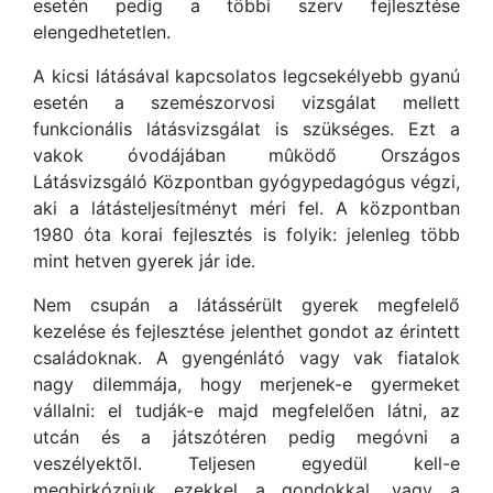
esetén pedig a többi szerv fejlesztése
elengedhetetlen.
A kicsi látásával kapcsolatos legcsekélyebb gyanú
esetén a szemészorvosi vizsgálat mellett
funkcionális látásvizsgálat is szükséges. Ezt a
vakok óvodájában mûködő Országos
Látásvizsgáló Központban gyógypedagógus végzi,
aki a látásteljesítményt méri fel. A központban
1980 óta korai fejlesztés is folyik: jelenleg több
mint hetven gyerek jár ide.
Nem csupán a látássérült gyerek megfelelő
kezelése és fejlesztése jelenthet gondot az érintett
családoknak. A gyengénlátó vagy vak fiatalok
nagy dilemmája, hogy merjenek-e gyermeket
vállalni: el tudják-e majd megfelelően látni, az
utcán és a játszótéren pedig megóvni a
veszélyektõl. Teljesen egyedül kell-e
megbirkózniuk ezekkel a gondokkal, vagy a