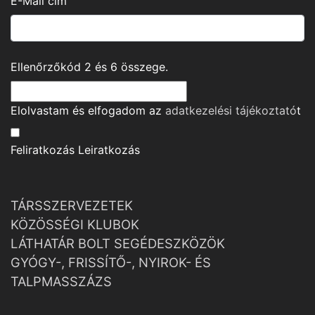
E-Mail cím
Ellenőrzőkód
2
és
6
összege.
Elolvastam és elfogadom az
adatkezelési tájékoztató
t
Feliratkozás
Leiratkozás
TÁRSSZERVEZETEK
KÖZÖSSÉGI KLUBOK
LÁTHATÁR BOLT SEGÉDESZKÖZÖK
GYÓGY-, FRISSÍTŐ-, NYIROK- ÉS
TALPMASSZÁZS