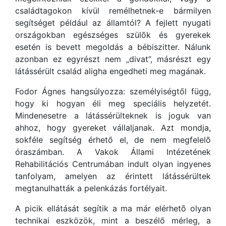
családtagokon kívül remélhetnek-e bármilyen
segítséget például az államtól? A fejlett nyugati
országokban egészséges szülõk és gyerekek
esetén is bevett megoldás a bébiszitter. Nálunk
azonban ez egyrészt nem „divat”, másrészt egy
látássérült család aligha engedheti meg magának.
Fodor Ágnes hangsúlyozza: személyiségtől függ,
hogy ki hogyan éli meg speciális helyzetét.
Mindenesetre a látássérülteknek is joguk van
ahhoz, hogy gyereket vállaljanak. Azt mondja,
sokféle segítség érhető el, de nem megfelelõ
óraszámban. A Vakok Állami Intézetének
Rehabilitációs Centrumában indult olyan ingyenes
tanfolyam, amelyen az érintett látássérültek
megtanulhatták a pelenkázás fortélyait.
A picik ellátását segítik a ma már elérhetõ olyan
technikai eszközök, mint a beszélő mérleg, a