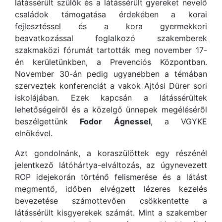
látássérült szülõk és a látássérült gyereket nevelő
családok támogatása érdekében a korai
fejlesztéssel és a kora gyermekkori
beavatkozással foglalkozó szakemberek
szakmaközi fórumát tartották meg november 17-
én kerületünkben, a Prevenciós Központban.
November 30-án pedig ugyanebben a témában
szerveztek konferenciát a vakok Ajtósi Dürer sori
iskolájában. Ezek kapcsán a látássérültek
lehetőségeirõl és a közelgő ünnepek megélésérõl
beszélgettünk
Fodor Ágnessel
, a VGYKE
elnökével.
Azt gondolnánk, a koraszülöttek egy részénél
jelentkező látóhártya-elváltozás, az úgynevezett
ROP idejekorán történő felismerése és a látást
megmentő, időben elvégzett lézeres kezelés
bevezetése számottevően csökkentette a
látássérült kisgyerekek számát. Mint a szakember