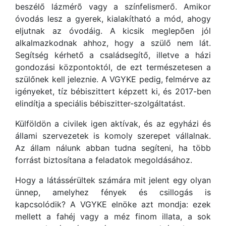
beszélő lázmérõ vagy a színfelismerő. Amikor
óvodás lesz a gyerek, kialakítható a mód, ahogy
eljutnak az óvodáig. A kicsik meglepõen jól
alkalmazkodnak ahhoz, hogy a szülő nem lát.
Segítség kérhető a családsegítő, illetve a házi
gondozási központoktól, de ezt természetesen a
szülőnek kell jeleznie. A VGYKE pedig, felmérve az
igényeket, tíz bébiszittert képzett ki, és 2017-ben
elindítja a speciális bébiszitter-szolgáltatást.
Külföldön a civilek igen aktívak, és az egyházi és
állami szervezetek is komoly szerepet vállalnak.
Az állam nálunk abban tudna segíteni, ha több
forrást biztosítana a feladatok megoldásához.
Hogy a látássérültek számára mit jelent egy olyan
ünnep, amelyhez fények és csillogás is
kapcsolódik? A VGYKE elnöke azt mondja: ezek
mellett a fahéj vagy a méz finom illata, a sok