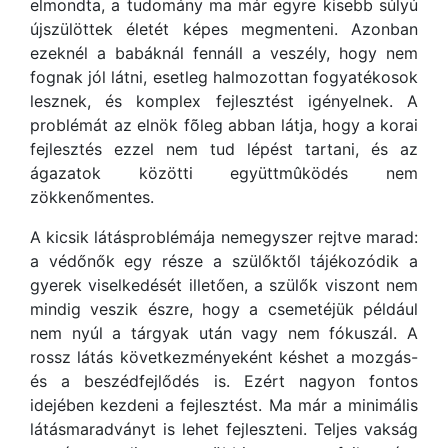
elmondta, a tudomány ma már egyre kisebb súlyú
újszülöttek életét képes megmenteni. Azonban
ezeknél a babáknál fennáll a veszély, hogy nem
fognak jól látni, esetleg halmozottan fogyatékosok
lesznek, és komplex fejlesztést igényelnek. A
problémát az elnök fõleg abban látja, hogy a korai
fejlesztés ezzel nem tud lépést tartani, és az
ágazatok közötti együttmûködés nem
zökkenőmentes.
A kicsik látásproblémája nemegyszer rejtve marad:
a védőnők egy része a szülőktől tájékozódik a
gyerek viselkedését illetően, a szülők viszont nem
mindig veszik észre, hogy a csemetéjük például
nem nyúl a tárgyak után vagy nem fókuszál. A
rossz látás következményeként késhet a mozgás-
és a beszédfejlődés is. Ezért nagyon fontos
idejében kezdeni a fejlesztést. Ma már a minimális
látásmaradványt is lehet fejleszteni. Teljes vakság