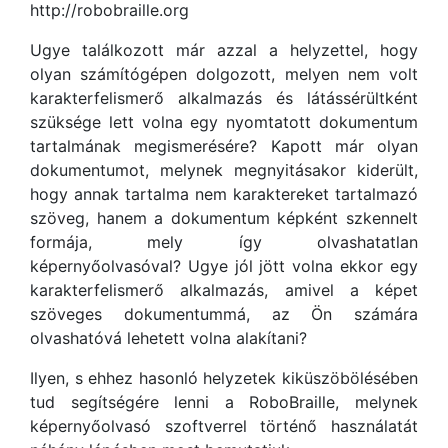
http://robobraille.org
Ugye találkozott már azzal a helyzettel, hogy
olyan számítógépen dolgozott, melyen nem volt
karakterfelismerő alkalmazás és látássérültként
szüksége lett volna egy nyomtatott dokumentum
tartalmának megismerésére? Kapott már olyan
dokumentumot, melynek megnyitásakor kiderült,
hogy annak tartalma nem karaktereket tartalmazó
szöveg, hanem a dokumentum képként szkennelt
formája, mely így olvashatatlan
képernyőolvasóval? Ugye jól jött volna ekkor egy
karakterfelismerő alkalmazás, amivel a képet
szöveges dokumentummá, az Ön számára
olvashatóvá lehetett volna alakítani?
Ilyen, s ehhez hasonló helyzetek kiküszöbölésében
tud segítségére lenni a RoboBraille, melynek
képernyőolvasó szoftverrel történő használatát