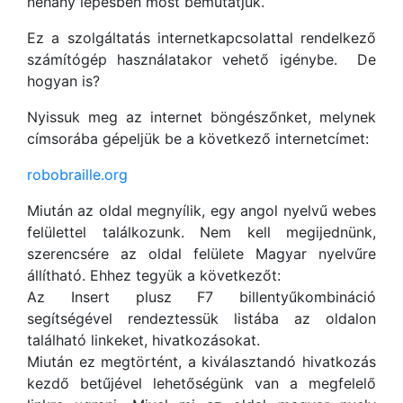
néhány lépésben most bemutatjuk.
Ez a szolgáltatás internetkapcsolattal rendelkező
számítógép használatakor vehető igénybe. De
hogyan is?
Nyissuk meg az internet böngészőnket, melynek
címsorába gépeljük be a következő internetcímet:
robobraille.org
Miután az oldal megnyílik, egy angol nyelvű webes
felülettel találkozunk. Nem kell megijednünk,
szerencsére az oldal felülete Magyar nyelvűre
állítható. Ehhez tegyük a következőt:
Az Insert plusz F7 billentyűkombináció
segítségével rendeztessük listába az oldalon
található linkeket, hivatkozásokat.
Miután ez megtörtént, a kiválasztandó hivatkozás
kezdő betűjével lehetőségünk van a megfelelő