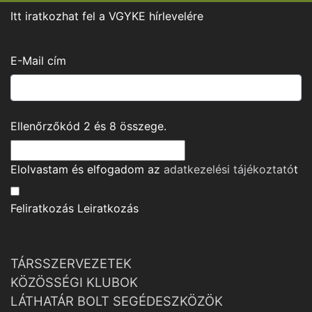
Itt iratkozhat fel a VGYKE hírlevelére
E-Mail cím
Ellenőrzőkód
2
és
8
összege.
Elolvastam és elfogadom az
adatkezelési tájékoztató
t
Feliratkozás
Leiratkozás
TÁRSSZERVEZETEK
KÖZÖSSÉGI KLUBOK
LÁTHATÁR BOLT SEGÉDESZKÖZÖK