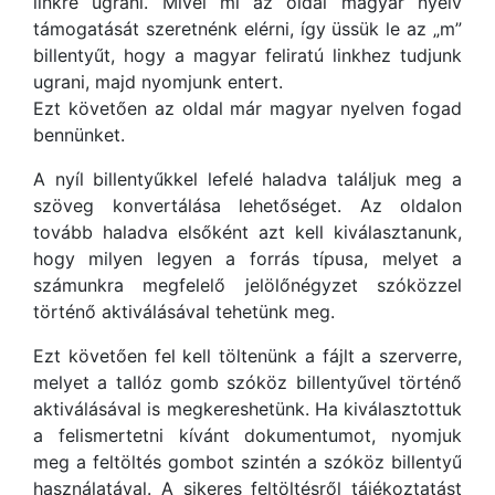
linkre ugrani. Mivel mi az oldal magyar nyelv
támogatását szeretnénk elérni, így üssük le az „m”
billentyűt, hogy a magyar feliratú linkhez tudjunk
ugrani, majd nyomjunk entert.
Ezt követően az oldal már magyar nyelven fogad
bennünket.
A nyíl billentyűkkel lefelé haladva találjuk meg a
szöveg konvertálása lehetőséget. Az oldalon
tovább haladva elsőként azt kell kiválasztanunk,
hogy milyen legyen a forrás típusa, melyet a
számunkra megfelelő jelölőnégyzet szóközzel
történő aktiválásával tehetünk meg.
Ezt követően fel kell töltenünk a fájlt a szerverre,
melyet a tallóz gomb szóköz billentyűvel történő
aktiválásával is megkereshetünk. Ha kiválasztottuk
a felismertetni kívánt dokumentumot, nyomjuk
meg a feltöltés gombot szintén a szóköz billentyű
használatával. A sikeres feltöltésről tájékoztatást