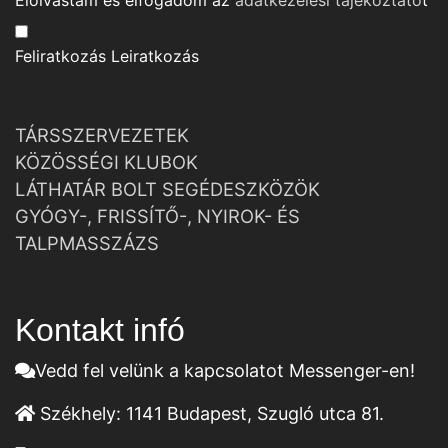
Elolvastam és elfogadom az
adatkezelési tájékoztató
t
Feliratkozás
Leiratkozás
TÁRSSZERVEZETEK
KÖZÖSSÉGI KLUBOK
LÁTHATÁR BOLT SEGÉDESZKÖZÖK
GYÓGY-, FRISSÍTŐ-, NYIROK- ÉS
TALPMASSZÁZS
Kontakt infó
Vedd fel velünk a kapcsolatot Messenger-en!
Székhely:
1141 Budapest, Szugló utca 81.