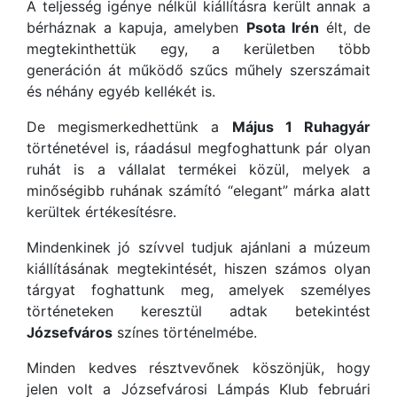
A teljesség igénye nélkül kiállításra került annak a
bérháznak a kapuja, amelyben
Psota Irén
élt, de
megtekinthettük egy, a kerületben több
generáción át működő szűcs műhely szerszámait
és néhány egyéb kellékét is.
De megismerkedhettünk a
Május 1 Ruhagyár
történetével is, ráadásul megfoghattunk pár olyan
ruhát is a vállalat termékei közül, melyek a
minőségibb ruhának számító “elegant” márka alatt
kerültek értékesítésre.
Mindenkinek jó szívvel tudjuk ajánlani a múzeum
kiállításának megtekintését, hiszen számos olyan
tárgyat foghattunk meg, amelyek személyes
történeteken keresztül adtak betekintést
Józsefváros
színes történelmébe.
Minden kedves résztvevőnek köszönjük, hogy
jelen volt a Józsefvárosi Lámpás Klub februári