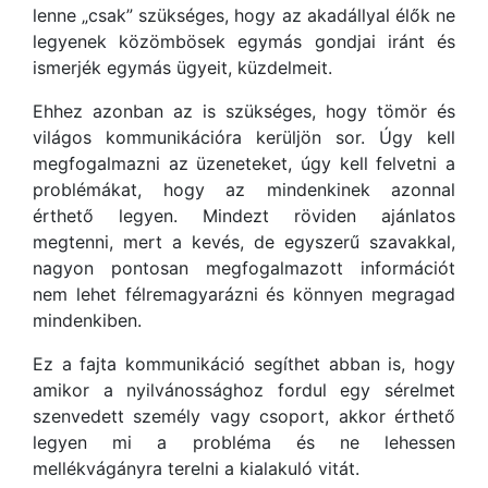
lenne „csak” szükséges, hogy az akadállyal élők ne
legyenek közömbösek egymás gondjai iránt és
ismerjék egymás ügyeit, küzdelmeit.
Ehhez azonban az is szükséges, hogy tömör és
világos kommunikációra kerüljön sor. Úgy kell
megfogalmazni az üzeneteket, úgy kell felvetni a
problémákat, hogy az mindenkinek azonnal
érthető legyen. Mindezt röviden ajánlatos
megtenni, mert a kevés, de egyszerű szavakkal,
nagyon pontosan megfogalmazott információt
nem lehet félremagyarázni és könnyen megragad
mindenkiben.
Ez a fajta kommunikáció segíthet abban is, hogy
amikor a nyilvánossághoz fordul egy sérelmet
szenvedett személy vagy csoport, akkor érthető
legyen mi a probléma és ne lehessen
mellékvágányra terelni a kialakuló vitát.