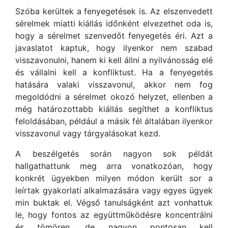
Szóba kerültek a fenyegetések is. Az elszenvedett
sérelmek miatti kiállás időnként elvezethet oda is,
hogy a sérelmet szenvedőt fenyegetés éri. Azt a
javaslatot kaptuk, hogy ilyenkor nem szabad
visszavonulni, hanem ki kell állni a nyilvánosság elé
és vállalni kell a konfliktust. Ha a fenyegetés
hatására valaki visszavonul, akkor nem fog
megoldódni a sérelmet okozó helyzet, ellenben a
még határozottabb kiállás segíthet a konfliktus
feloldásában, például a másik fél általában ilyenkor
visszavonul vagy tárgyalásokat kezd.
A beszélgetés során nagyon sok példát
hallgathattunk meg arra vonatkozóan, hogy
konkrét ügyekben milyen módon került sor a
leírtak gyakorlati alkalmazására vagy egyes ügyek
min buktak el. Végső tanulságként azt vonhattuk
le, hogy fontos az együttműködésre koncentrálni
és tömören, de nagyon pontosan kell