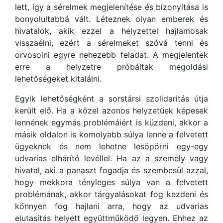
lett, így a sérelmek megjelenítése és bizonyítása is
bonyolultabbá vált. Léteznek olyan emberek és
hivatalok, akik ezzel a helyzettel hajlamosak
visszaélni, ezért a sérelmeket szóvá tenni és
orvosolni egyre nehezebb feladat. A megjelentek
erre a helyzetre próbáltak megoldási
lehetőségeket kitalálni.
Egyik lehetőségként a sorstársi szolidaritás útja
került elő. Ha a közel azonos helyzetűek képesek
lennének egymás problémáiért is küzdeni, akkor a
másik oldalon is komolyabb súlya lenne a felvetett
ügyeknek és nem lehetne lesöpörni egy-egy
udvarias elhárító levéllel. Ha az a személy vagy
hivatal, aki a panaszt fogadja és szembesül azzal,
hogy mekkora tényleges súlya van a felvetett
problémának, akkor tárgyalásokat fog kezdeni és
könnyen fog hajlani arra, hogy az udvarias
elutasítás helyett együttműködő legyen. Ehhez az