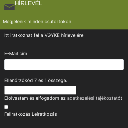
HÍRLEVÉL
Megjelenik minden csütörtökön
Itt iratkozhat fel a VGYKE hírlevelére
E-Mail cím
Ellenőrzőkód
7
és
1
összege.
Elolvastam és elfogadom az
adatkezelési tájékoztató
t
Feliratkozás
Leiratkozás