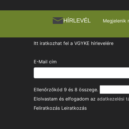
HÍRLEVÉL
Megjelenik 
Itt iratkozhat fel a VGYKE hírlevelére
E-Mail cím
Ellenőrzőkód
9
és
8
összege.
Elolvastam és elfogadom az
adatkezelési t
Feliratkozás
Leiratkozás