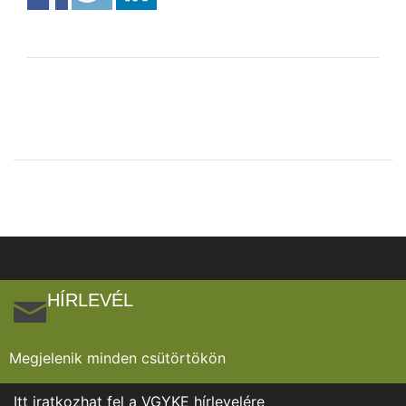
HÍRLEVÉL
Megjelenik minden csütörtökön
Itt iratkozhat fel a VGYKE hírlevelére