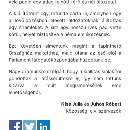
vele pedig egy átlag felnőtt férfi és női öltözetet.
A kiállítóteret egy rotunda zárta le, amelyben egy
a lövöldözésben elesett áldozatoknak állítottak
egy síremléket. A sírt egy hosszú íves pad vette
körül, helyet biztosítva a néma emlékezésnek.
Ezt követően elmentünk megint a tapintható
Országház maketthez, majd utána az eső elöl a
Parlament látogatóközpontjába húzódtunk be.
Nagy örömünkre szolgált, hogy a kiállítás kialakítói
gondoltak a látássérültekre is, így nem lettünk
kizárva a múlt megismerésének eme
lehetőségéből.
Kiss Julia
és
Juhos Róbert
közösségi civilszervezők