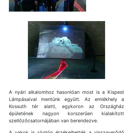
A nyári alkalomhoz hasonlóan most is a Kispest
Lámpásaival mentünk együtt. Az emlékhely a
Kossuth tér alatti, egykoron az Országház
épületének nagyon korszerűen kialakított
szellőzőcsatornájában van berendezve.
A vakok is rögtön érzékelhették a visszaverődő