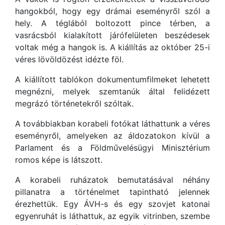
hangokból, hogy egy drámai eseményről szól a
hely. A téglából boltozott pince térben, a
vasrácsból kialakított járófelületen beszédesek
voltak még a hangok is. A kiállítás az október 25-i
véres lövöldözést idézte föl.
A kiállított tablókon dokumentumfilmeket lehetett
megnézni, melyek szemtanúk által felidézett
megrázó történetekről szóltak.
A továbbiakban korabeli fotókat láthattunk a véres
eseményről, amelyeken az áldozatokon kívül a
Parlament és a Földművelésügyi Minisztérium
romos képe is látszott.
A korabeli ruházatok bemutatásával néhány
pillanatra a történelmet tapintható jelennek
érezhettük. Egy ÁVH-s és egy szovjet katonai
egyenruhát is láthattuk, az egyik vitrinben, szembe