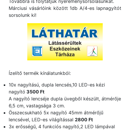
Továbbra is folytatjuk nyereménysorsolásunkat.
Márciusi vásárlóink között 1db A/4-es lapnagyítót
sorsolunk ki!
Ízelítő termék kínálatunkból:
10x nagyítású, dupla lencsés,10 LED-es kézi
nagyító
3500 Ft
A nagyító lencséje dupla üvegből készült, átmérője
6,5 cm, vastagsága 3 cm.
Összecsukható 5x nagyító 45mm átmérőjű
lencsével, LED-es világítással
2800 Ft
3x erősségű, 4 funkciós nagyító,2 LED lámpával