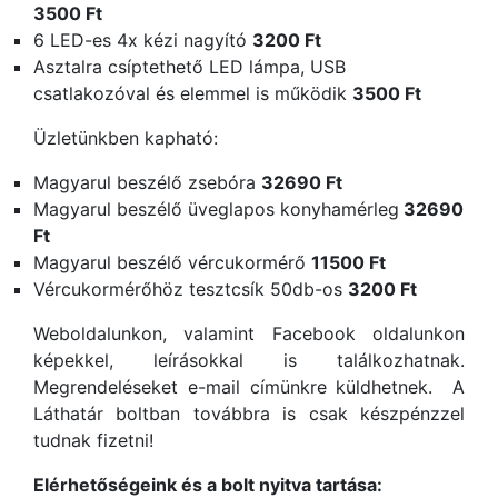
3500 Ft
6 LED-es 4x kézi nagyító
3200 Ft
Asztalra csíptethető LED lámpa, USB
csatlakozóval és elemmel is működik
3500 Ft
Üzletünkben kapható:
Magyarul beszélő zsebóra
32690 Ft
Magyarul beszélő üveglapos konyhamérleg
32690
Ft
Magyarul beszélő vércukormérő
11500 Ft
Vércukormérőhöz tesztcsík 50db-os
3200 Ft
Weboldalunkon, valamint Facebook oldalunkon
képekkel, leírásokkal is találkozhatnak.
Megrendeléseket e-mail címünkre küldhetnek. A
Láthatár boltban továbbra is csak készpénzzel
tudnak fizetni!
Elérhetőségeink és a bolt nyitva tartása: