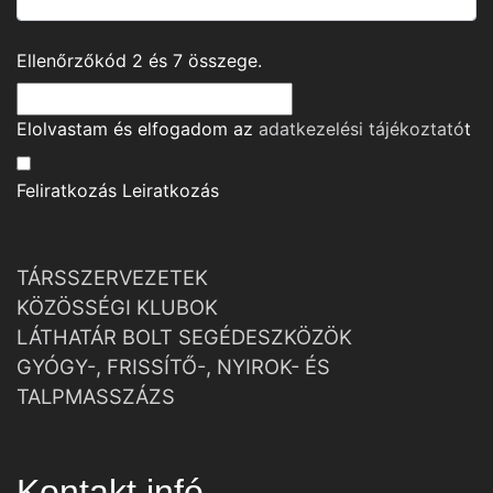
Ellenőrzőkód
2
és
7
összege.
Elolvastam és elfogadom az
adatkezelési tájékoztató
t
Feliratkozás
Leiratkozás
TÁRSSZERVEZETEK
KÖZÖSSÉGI KLUBOK
LÁTHATÁR BOLT SEGÉDESZKÖZÖK
GYÓGY-, FRISSÍTŐ-, NYIROK- ÉS
TALPMASSZÁZS
Kontakt infó