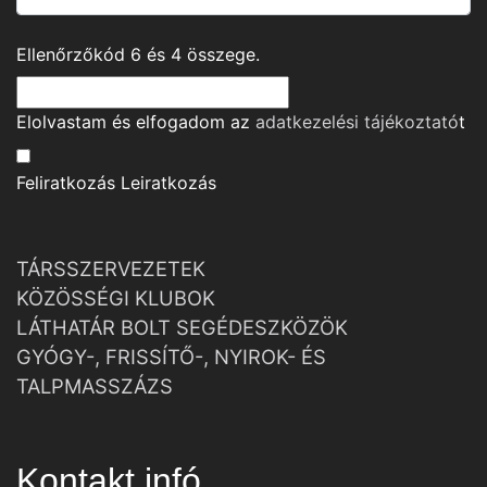
Ellenőrzőkód
6
és
4
összege.
Elolvastam és elfogadom az
adatkezelési tájékoztató
t
Feliratkozás
Leiratkozás
TÁRSSZERVEZETEK
KÖZÖSSÉGI KLUBOK
LÁTHATÁR BOLT SEGÉDESZKÖZÖK
GYÓGY-, FRISSÍTŐ-, NYIROK- ÉS
TALPMASSZÁZS
Kontakt infó