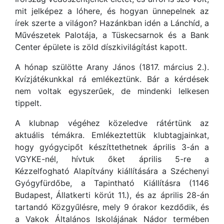
mit jelképez a lóhere, és hogyan ünnepelnek az
írek szerte a világon? Hazánkban idén a Lánchíd, a
Művészetek Palotája, a Tüskecsarnok és a Bank
Center épülete is zöld díszkivilágítást kapott.
A hónap szülötte Arany János (1817. március 2.).
Kvízjátékunkkal rá emlékeztünk. Bár a kérdések
nem voltak egyszerűek, de mindenki lelkesen
tippelt.
A klubnap végéhez közeledve rátértünk az
aktuális témákra. Emlékeztettük klubtagjainkat,
hogy gyógycipőt készíttethetnek április 3-án a
VGYKE-nél, hívtuk őket április 5-re a
Kézzelfogható Alapítvány kiállítására a Széchenyi
Gyógyfürdőbe, a Tapintható Kiállításra (1146
Budapest, Állatkerti körút 11.), és az április 28-án
tartandó Közgyűlésre, mely 9 órakor kezdődik, és
a Vakok Általános Iskolájának Nádor termében