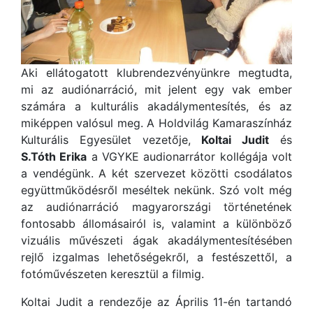
Aki ellátogatott klubrendezvényünkre megtudta,
mi az audiónarráció, mit jelent egy vak ember
számára a kulturális akadálymentesítés, és az
miképpen valósul meg. A Holdvilág Kamaraszínház
Kulturális Egyesület vezetője,
Koltai Judit
és
S.Tóth Erika
a VGYKE audionarrátor kollégája volt
a vendégünk. A két szervezet közötti csodálatos
együttműködésről meséltek nekünk. Szó volt még
az audiónarráció magyarországi történetének
fontosabb állomásairól is, valamint a különböző
vizuális művészeti ágak akadálymentesítésében
rejlő izgalmas lehetőségekről, a festészettől, a
fotóművészeten keresztül a filmig.
Koltai Judit a rendezője az Április 11-én tartandó