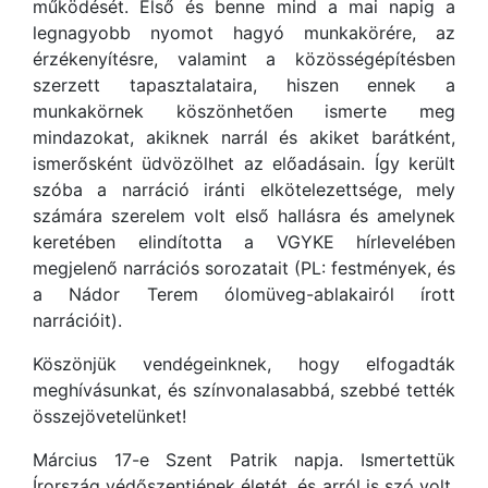
működését. Első és benne mind a mai napig a
legnagyobb nyomot hagyó munkakörére, az
érzékenyítésre, valamint a közösségépítésben
szerzett tapasztalataira, hiszen ennek a
munkakörnek köszönhetően ismerte meg
mindazokat, akiknek narrál és akiket barátként,
ismerősként üdvözölhet az előadásain. Így került
szóba a narráció iránti elkötelezettsége, mely
számára szerelem volt első hallásra és amelynek
keretében elindította a VGYKE hírlevelében
megjelenő narrációs sorozatait (PL: festmények, és
a Nádor Terem ólomüveg-ablakairól írott
narrációit).
Köszönjük vendégeinknek, hogy elfogadták
meghívásunkat, és színvonalasabbá, szebbé tették
összejövetelünket!
Március 17-e Szent Patrik napja. Ismertettük
Írország védőszentjének életét, és arról is szó volt,