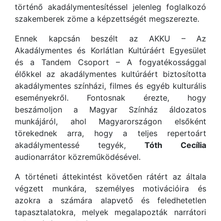
történő akadálymentesítéssel jelenleg foglalkozó
szakemberek zöme a képzettségét megszerezte.
Ennek kapcsán beszélt az AKKU – Az
Akadálymentes és Korlátlan Kultúráért Egyesület
és a Tandem Csoport – A fogyatékossággal
élőkkel az akadálymentes kultúráért biztosította
akadálymentes színházi, filmes és egyéb kulturális
eseményekről. Fontosnak érezte, hogy
beszámoljon a Magyar Színház áldozatos
munkájáról, ahol Magyarországon elsőként
törekednek arra, hogy a teljes repertoárt
akadálymentessé tegyék,
Tóth Cecília
audionarrátor közreműködésével.
A történeti áttekintést követően rátért az általa
végzett munkára, személyes motivációira és
azokra a számára alapvető és feledhetetlen
tapasztalatokra, melyek megalapozták narrátori