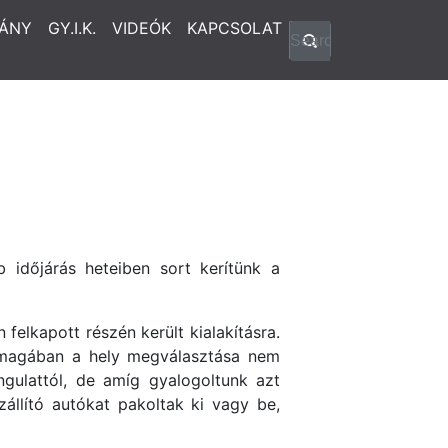
ÁNY
GY.I.K.
VIDEÓK
KAPCSOLAT
 időjárás heteiben sort kerítünk a
elkapott részén került kialakításra.
önmagában a hely megválasztása nem
gulattól, de amíg gyalogoltunk azt
zállító autókat pakoltak ki vagy be,