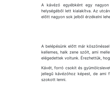
A kávézó egyébként egy nagyon c
helységéből lett kialakítva. Az utcá
előtt nagyon sok jelből érzékelni leh
A belépésünk előtt már köszönéssel
kellemes, halk zene szólt, ami mell
elégedettek voltunk. Érezhettük, hog
Kávét, forró csokit és gyümölcslev
jellegű kávézóhoz képest, de ami f
szokott lenni.