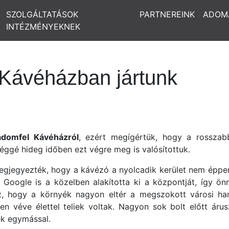
SZOLGÁLTATÁSOK
PARTNEREINK
ADOM
INTÉZMÉNYEKNEK
Kávéházban jártunk
domfel Kávéházról
, ezért megígértük, hogy a rosszabb
eléggé hideg időben ezt végre meg is valósítottuk.
gjegyezték, hogy a kávézó a nyolcadik kerület nem éppen f
a Google is a közelben alakította ki a központját, így 
z, hogy a környék nagyon eltér a megszokott városi han
n véve élettel teliek voltak. Nagyon sok bolt előtt árus
ek egymással.