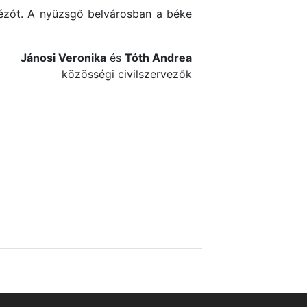
ézót. A nyüzsgő belvárosban a béke
Jánosi Veronika
és
Tóth Andrea
közösségi civilszervezők