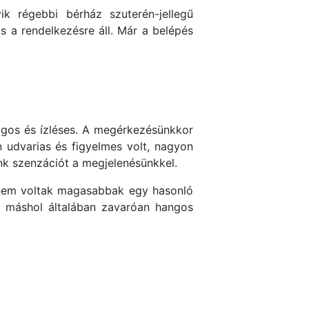
 régebbi bérház szuterén-jellegű
is a rendelkezésre áll. Már a belépés
ágos és ízléses. A megérkezésünkkor
n udvarias és figyelmes volt, nagyon
ünk szenzációt a megjelenésünkkel.
k nem voltak magasabbak egy hasonló
ne máshol általában zavaróan hangos