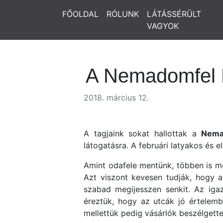
FŐOLDAL
RÓLUNK
LÁTÁSSÉRÜLT
VAGYOK
A Nemadomfel 
2018. március 12.
A tagjaink sokat hallottak a
Nema
látogatásra. A februári latyakos és 
Amint odafele mentünk, többen is me
Azt viszont kevesen tudják, hogy 
szabad megijesszen senkit. Az iga
éreztük, hogy az utcák jó értelembe
mellettük pedig vásárlók beszélgett