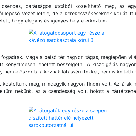
sendes, barátságos utcából közelíthető meg, az egyik
ról lépcső vezet lefele, de a kerekesszékeseknek korlátlift 
etett, hogy elegáns és igényes helyre érkeztünk.
 fogadtak. Maga a belső tér nagyon tágas, meglepően vil
ett kényelmesen lehetett beszélgetni. A kiszolgálás nagyo
y nem először találkoznak látássérültekkel, nem is keltett
et kóstoltunk meg, mindegyik nagyon finom volt. Az ára
eltűnt nekünk, az a csendesség volt, holott a háttérze