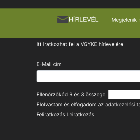
HÍRLEVÉL
Megjelenik 
Itt iratkozhat fel a VGYKE hírlevelére
E-Mail cím
Ellenőrzőkód
9
és
3
összege.
Elolvastam és elfogadom az
adatkezelési t
Feliratkozás
Leiratkozás