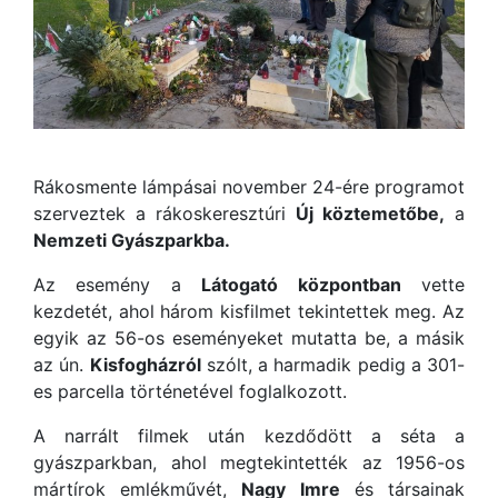
Rákosmente lámpásai november 24-ére programot
szerveztek a rákoskeresztúri
Új köztemetőbe,
a
Nemzeti Gyászparkba.
Az esemény a
Látogató központban
vette
kezdetét, ahol három kisfilmet tekintettek meg. Az
egyik az 56-os eseményeket mutatta be, a másik
az ún.
Kisfogházról
szólt, a harmadik pedig a 301-
es parcella történetével foglalkozott.
A narrált filmek után kezdődött a séta a
gyászparkban, ahol megtekintették az 1956-os
mártírok emlékművét,
Nagy Imre
és társainak