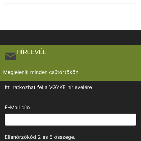
HÍRLEVÉL
Megjelenik minden csütörtökön
Itt iratkozhat fel a VGYKE hírlevelére
E-Mail cím
Ellenőrzőkód
2
és
5
összege.