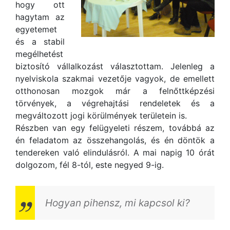
hogy ott
hagytam az
egyetemet
és a stabil
megélhetést
biztosító vállalkozást választottam. Jelenleg a
nyelviskola szakmai vezetője vagyok, de emellett
otthonosan mozgok már a felnőttképzési
törvények, a végrehajtási rendeletek és a
megváltozott jogi körülmények területein is.
Részben van egy felügyeleti részem, továbbá az
én feladatom az összehangolás, és én döntök a
tendereken való elindulásról. A mai napig 10 órát
dolgozom, fél 8-tól, este negyed 9-ig.
Hogyan pihensz, mi kapcsol ki?