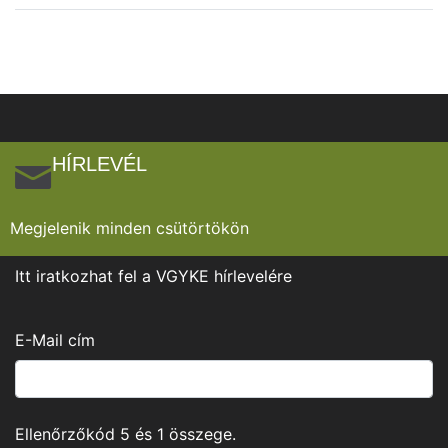
HÍRLEVÉL
Megjelenik minden csütörtökön
Itt iratkozhat fel a VGYKE hírlevelére
E-Mail cím
Ellenőrzőkód
5
és
1
összege.