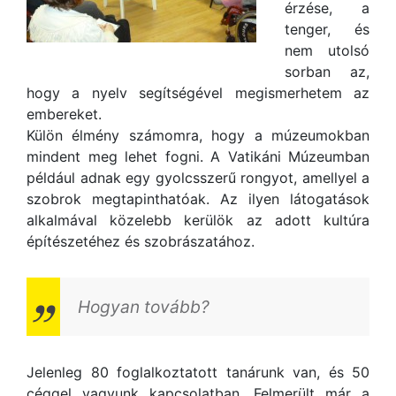
érzése, a
tenger, és
nem utolsó
sorban az,
hogy a nyelv segítségével megismerhetem az
embereket.
Külön élmény számomra, hogy a múzeumokban
mindent meg lehet fogni. A Vatikáni Múzeumban
például adnak egy gyolcsszerű rongyot, amellyel a
szobrok megtapinthatóak. Az ilyen látogatások
alkalmával közelebb kerülök az adott kultúra
építészetéhez és szobrászatához.
Hogyan tovább?
Jelenleg 80 foglalkoztatott tanárunk van, és 50
céggel vagyunk kapcsolatban. Felmerült már a