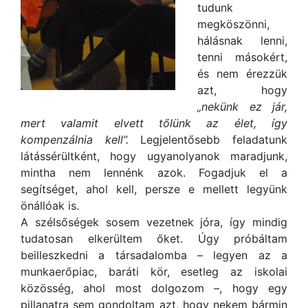
tudunk
megköszönni,
hálásnak lenni,
tenni másokért,
és nem érezzük
azt, hogy
„nekünk ez jár,
mert valamit elvett tőlünk az élet, így
kompenzálnia kell”.
Legjelentősebb feladatunk
látássérültként, hogy ugyanolyanok maradjunk,
mintha nem lennénk azok. Fogadjuk el a
segítséget, ahol kell, persze e mellett legyünk
önállóak is.
A szélsőségek sosem vezetnek jóra, így mindig
tudatosan elkerültem őket. Úgy próbáltam
beilleszkedni a társadalomba – legyen az a
munkaerőpiac, baráti kör, esetleg az iskolai
közösség, ahol most dolgozom –, hogy egy
pillanatra sem gondoltam azt, hogy nekem bármin