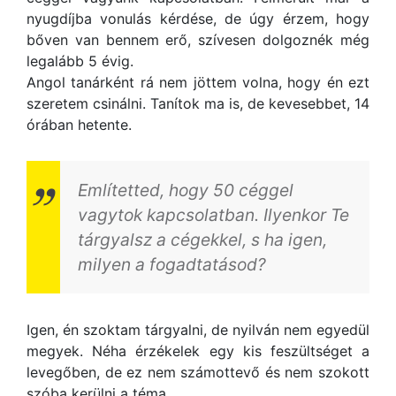
nyugdíjba vonulás kérdése, de úgy érzem, hogy
bőven van bennem erő, szívesen dolgoznék még
legalább 5 évig.
Angol tanárként rá nem jöttem volna, hogy én ezt
szeretem csinálni. Tanítok ma is, de kevesebbet, 14
órában hetente.
Említetted, hogy 50 céggel
vagytok kapcsolatban. Ilyenkor Te
tárgyalsz a cégekkel, s ha igen,
milyen a fogadtatásod?
Igen, én szoktam tárgyalni, de nyilván nem egyedül
megyek. Néha érzékelek egy kis feszültséget a
levegőben, de ez nem számottevő és nem szokott
szóba kerülni a téma.