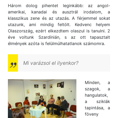
Három dolog pihentet leginkább: az angol-
amerikai, kanadai és ausztrál irodalom, a
klasszikus zene és az utazás. A férjemmel sokat
utazunk, ami mindig feltölt. Kedvenc helyem
Olaszország, ezért elkezdtem olaszul is tanulni. 2
éve voltunk Szardínián, s az ott tapasztalt
élmények azóta is felülmúlhatatlanok számomra.
Mi varázsol el ilyenkor?
Minden, a
szagok, a
hangulatok,
a sziklák
tapintása, a
föveny