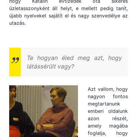
hogy Katalin évtizedek óta sikeres
üzletasszonyként áll helyt, e mellett pedig tanít,
újabb nyelveket sajátít el és nagy szenvedélye az
utazás.
Te hogyan éled meg azt, hogy
látássérült vagy?
Azt vallom, hogy
nagyon fontos
megtartanunk
emberi oldalunk
azon részét,
amely magába
foglalja, hogy