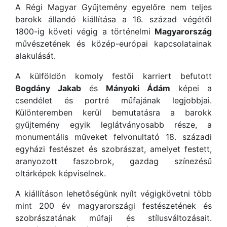
A Régi Magyar Gyűjtemény egyelőre nem teljes
barokk állandó kiállítása a 16. század végétől
1800-ig követi végig a történelmi
Magyarország
művészetének és közép-európai kapcsolatainak
alakulását.
A külföldön komoly festői karriert befutott
Bogdány Jakab
és
Mányoki Ádám
képei a
csendélet és portré műfajának legjobbjai.
Különteremben kerül bemutatásra a barokk
gyűjtemény egyik leglátványosabb része, a
monumentális műveket felvonultató 18. századi
egyházi festészet és szobrászat, amelyet festett,
aranyozott faszobrok, gazdag színezésű
oltárképek képviselnek.
A kiállításon lehetőségünk nyílt végigkövetni több
mint 200 év magyarországi festészetének és
szobrászatának műfaji és stílusváltozásait.