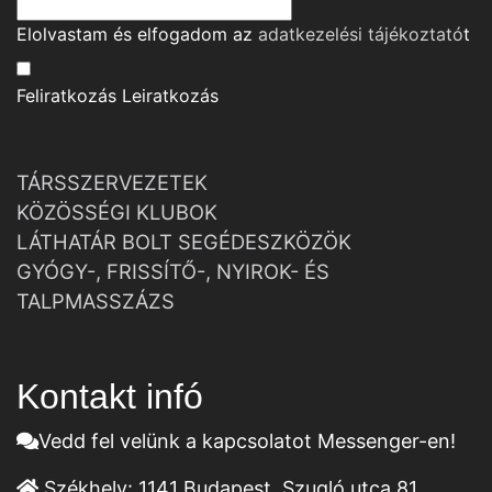
Elolvastam és elfogadom az
adatkezelési tájékoztató
t
Feliratkozás
Leiratkozás
TÁRSSZERVEZETEK
KÖZÖSSÉGI KLUBOK
LÁTHATÁR BOLT SEGÉDESZKÖZÖK
GYÓGY-, FRISSÍTŐ-, NYIROK- ÉS
TALPMASSZÁZS
Kontakt infó
Vedd fel velünk a kapcsolatot Messenger-en!
Székhely:
1141 Budapest, Szugló utca 81.