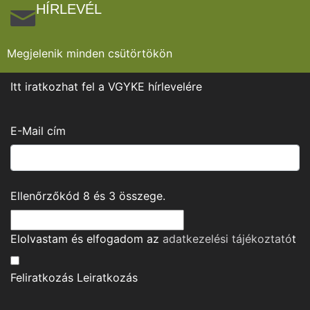
HÍRLEVÉL
Megjelenik minden csütörtökön
Itt iratkozhat fel a VGYKE hírlevelére
E-Mail cím
Ellenőrzőkód
8
és
3
összege.
Elolvastam és elfogadom az
adatkezelési tájékoztató
t
Feliratkozás
Leiratkozás