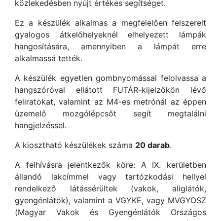
közlekedésben nyújt értékes segítséget.
Ez a készülék alkalmas a megfelelően felszerelt
gyalogos átkelőhelyeknél elhelyezett lámpák
hangosítására, amennyiben a lámpát erre
alkalmassá tették.
A készülék egyetlen gombnyomással felolvassa a
hangszóróval ellátott FUTÁR-kijelzőkön lévő
feliratokat, valamint az M4-es metrónál az éppen
üzemelő mozgólépcsőt segít megtalálni
hangjelzéssel.
A kiosztható készülékek száma
20 darab
.
A felhívásra jelentkezők köre: A IX. kerületben
állandó lakcímmel vagy tartózkodási hellyel
rendelkező látássérültek (vakok, aliglátók,
gyengénlátók), valamint a VGYKE, vagy MVGYOSZ
(Magyar Vakok és Gyengénlátók Országos