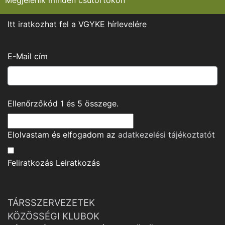
Megjelenik minden csütörtökön
Itt iratkozhat fel a VGYKE hírlevelére
E-Mail cím
Ellenőrzőkód
1
és
5
összege.
Elolvastam és elfogadom az
adatkezelési tájékoztató
t
Feliratkozás
Leiratkozás
TÁRSSZERVEZETEK
KÖZÖSSÉGI KLUBOK