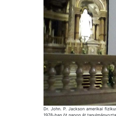
Dr. John. P. Jackson amerikai fiziku
1978-ban öt napon át tanulmányozta a