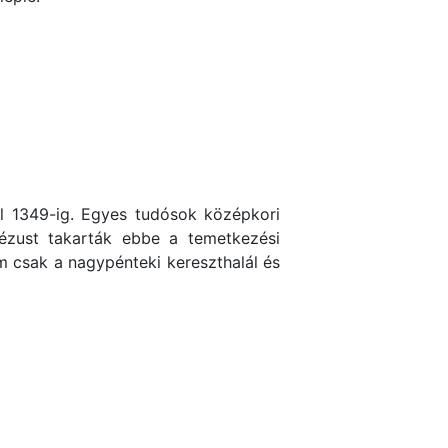
ól 1349-ig. Egyes tudósok középkori
 Jézust takarták ebbe a temetkezési
em csak a nagypénteki kereszthalál és