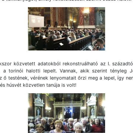
kszor közvetett adatokból rekonstruálható az I. századt
k a torinói halotti lepelt. Vannak, akik szerint tényleg
 az ő testének, vérének lenyomatait őrzi meg a lepel, így n
és húsvét közvetlen tanúja is volt!