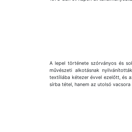
A lepel története szórványos és so
művészeti alkotásnak nyilvánítottá
textíliába kétezer évvel ezelőtt, és
sírba tétel, hanem az utolsó vacsora 