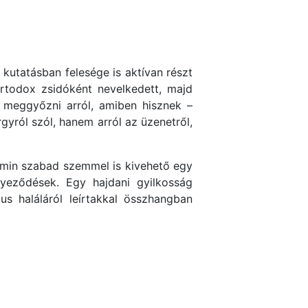
kutatásban felesége is aktívan részt
rtodox zsidóként nevelkedett, majd
t meggyőzni arról, amiben hisznek –
rgyról szól, hanem arról az üzenetről,
 amin szabad szemmel is kivehető egy
nyeződések. Egy hajdani gyilkosság
s haláláról leírtakkal összhangban