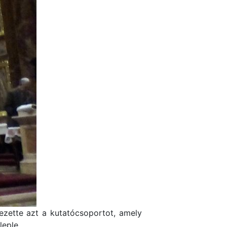
 vezette azt a kutatócsoportot, amely
leple.