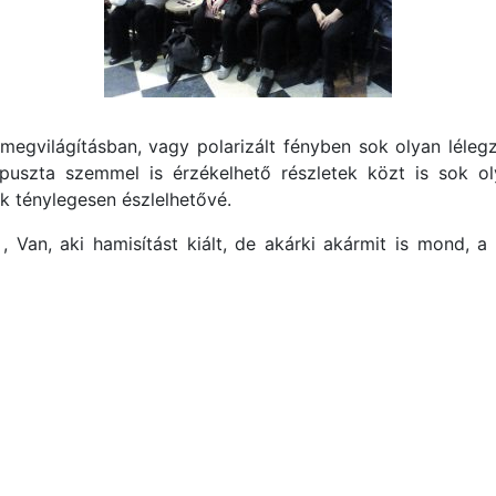
egvilágításban, vagy polarizált fényben sok olyan lélegze
g puszta szemmel is érzékelhető részletek közt is sok o
ik ténylegesen észlelhetővé.
a , Van, aki hamisítást kiált, de akárki akármit is mond, 