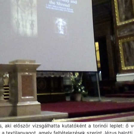
s, aki először vizsgálhatta kutatóként a torinói leplet: ő
 textilanyagot, amely feltételezések szerint Jézus halotti 