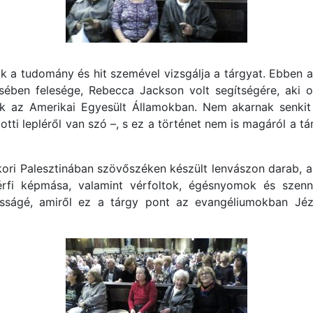
k a tudomány és hit szemével vizsgálja a tárgyat. Ebben a 
ében felesége, Rebecca Jackson volt segítségére, aki o
ottak az Amerikai Egyesült Államokban. Nem akarnak senki
tti lepléről van szó –, s ez a történet nem is magáról a tá
 ókori Palesztinában szövőszéken készült lenvászon darab,
férfi képmása, valamint vérfoltok, égésnyomok és szen
kosságé, amiről ez a tárgy pont az evangéliumokban Jézu