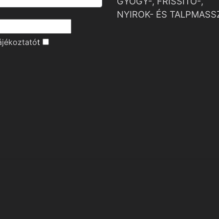
GYÓGY-, FRISSÍTŐ-,
NYIROK- ÉS TALPMASS
ájékoztató
t