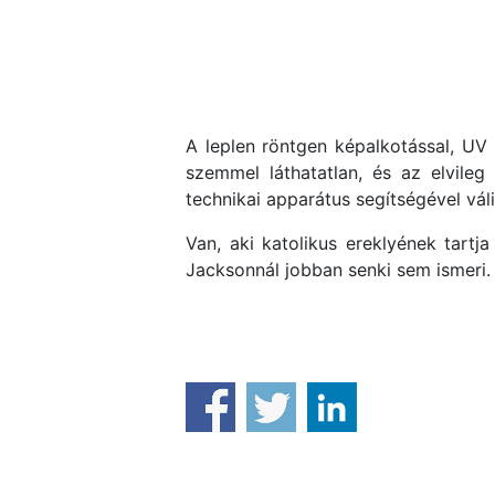
A leplen röntgen képalkotással, UV m
szemmel láthatatlan, és az elvile
technikai apparátus segítségével vál
Van, aki katolikus ereklyének tartj
Jacksonnál jobban senki sem ismeri.