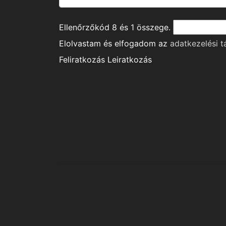
Ellenőrzőkód
8
és
1
összege.
Elolvastam és elfogadom az
adatkezelési t
Feliratkozás
Leiratkozás