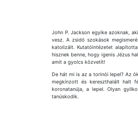
John P. Jackson egyike azoknak, aki
vesz. A zsidó szokások megismerés
katolizált. Kutatóintézetet alapít
hisznek benne, hogy igenis Jézus halo
amit a gyolcs közvetít!
De hát mi is az a torinói lepel? Az
megkínzott és kereszthalált halt 
koronatanúja, a lepel. Olyan gyil
tanúskodik.