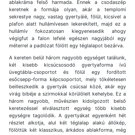
ablakráma felső harmada. Ennek a csodaszép
keretnek a formája olyan, akár a templomi
sekrestye nagy, vastag gyertyáié, fölül, kicsivel a
plafon alatt hullámívesen lekerekített, majd ez a
hullámív fokozatosan kiegyenesedik ahogy
végigfut a falon lefelé egészen nagyjából egy
méterrel a padlózat fölött egy téglalapot bezárva.
A kereten belül három nagyobb egységet találunk,
két kisebb kicsúcsosodó gyertyaforma ívű
üvegtábla-csoportot és fölül egy fordított
esőcsepp-forma képcsoportot, mely tökéletesen
beilleszkedik a gyertyák csúcsai közé, akár egy
virág bibéje a szirmokkal körülölelt kehelybe. Ez a
három nagyobb, művészien kidolgozott belső
keretezéssel elválasztott egység több kisebb
egységre tagolódik. A gyertyákat egyenként hét
részlet alkotja, alul két téglalap alakú állókép,
fölöttük két klasszikus, árkádos ablakforma, még