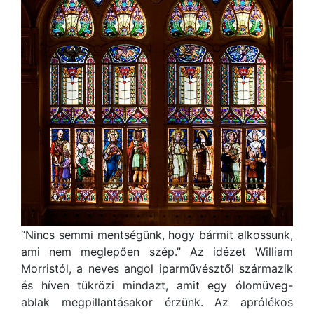
“Nincs semmi mentségünk, hogy bármit alkossunk,
ami nem meglepően szép.” Az idézet William
Morristól, a neves angol iparművésztől származik
és híven tükrözi mindazt, amit egy ólomüveg-
ablak megpillantásakor érzünk. Az aprólékos