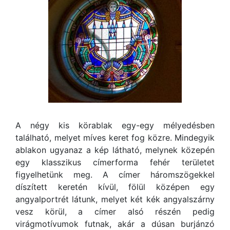
A négy kis körablak egy-egy mélyedésben
található, melyet míves keret fog közre. Mindegyik
ablakon ugyanaz a kép látható, melynek közepén
egy klasszikus címerforma fehér területet
figyelhetünk meg. A címer háromszögekkel
díszített keretén kívül, fölül középen egy
angyalportrét látunk, melyet két kék angyalszárny
vesz körül, a címer alsó részén pedig
virágmotívumok futnak, akár a dúsan burjánzó