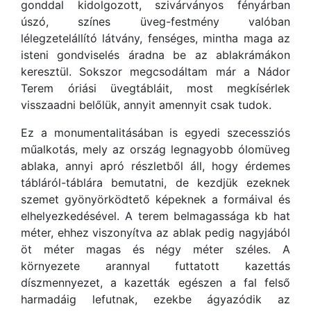
gonddal kidolgozott, szivárványos fényárban
úszó, színes üveg-festmény valóban
lélegzetelállító látvány, fenséges, mintha maga az
isteni gondviselés áradna be az ablakrámákon
keresztül. Sokszor megcsodáltam már a Nádor
Terem óriási üvegtábláit, most megkísérlek
visszaadni belőlük, annyit amennyit csak tudok.
Ez a monumentalitásában is egyedi szecessziós
műalkotás, mely az ország legnagyobb ólomüveg
ablaka, annyi apró részletből áll, hogy érdemes
tábláról-táblára bemutatni, de kezdjük ezeknek
szemet gyönyörködtető képeknek a formáival és
elhelyezkedésével. A terem belmagassága kb hat
méter, ehhez viszonyítva az ablak pedig nagyjából
öt méter magas és négy méter széles. A
környezete arannyal futtatott kazettás
díszmennyezet, a kazetták egészen a fal felső
harmadáig lefutnak, ezekbe ágyazódik az