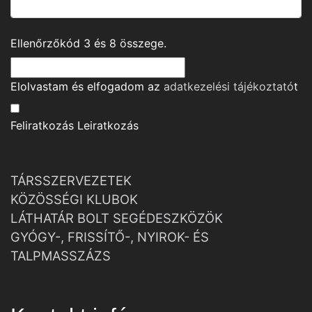
Ellenőrzőkód
3
és
8
összege.
Elolvastam és elfogadom az
adatkezelési tájékoztató
t
Feliratkozás
Leiratkozás
TÁRSSZERVEZETEK
KÖZÖSSÉGI KLUBOK
LÁTHATÁR BOLT SEGÉDESZKÖZÖK
GYÓGY-, FRISSÍTŐ-, NYIROK- ÉS
TALPMASSZÁZS