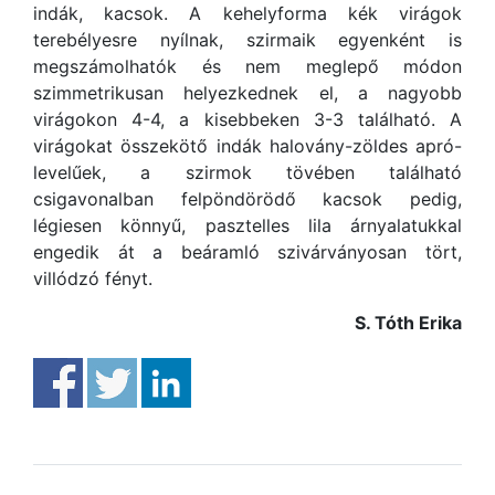
indák, kacsok. A kehelyforma kék virágok
terebélyesre nyílnak, szirmaik egyenként is
megszámolhatók és nem meglepő módon
szimmetrikusan helyezkednek el, a nagyobb
virágokon 4-4, a kisebbeken 3-3 található. A
virágokat összekötő indák halovány-zöldes apró-
levelűek, a szirmok tövében található
csigavonalban felpöndörödő kacsok pedig,
légiesen könnyű, pasztelles lila árnyalatukkal
engedik át a beáramló szivárványosan tört,
villódzó fényt.
S. Tóth Erika