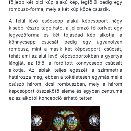
följebb két pici kúp alakú kép, legfölül pedig egy
rombusz-forma, mely a két kúp közé csúszik.
A felül lévő esőcsepp alakú képcsoport négy
kisebb részre tagolható, a jellemző félkörívet egy
legyezőforma és két tojásdad kép alkotja, a
könnycsepp csúcsát pedig egy ugyanolyan
rombusz, mint a másik két képcsoport, csúcsát,
tehát ami az alul lévő képcsoportokban a gyertya
lángját, az fölöl a fordított könnycsepp csúcsát
alkotja. Az ablak teljes egészét a szimmetria
határozza meg, ebben a tökéletesen egymás mellé
csúszó három kicsi rombuszban, mely a három
képcsoport összekötő eleme és egyben centruma
ez az alkotói koncepció érhető tetten.