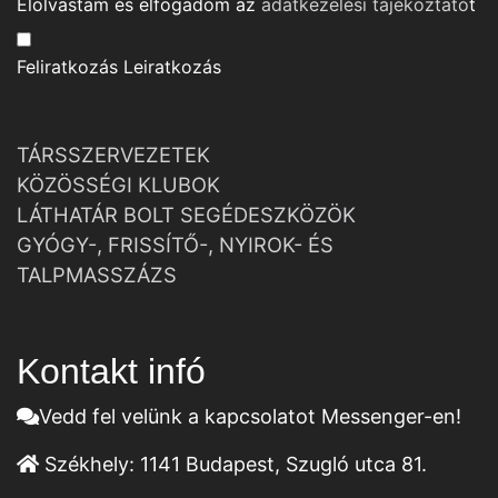
Elolvastam és elfogadom az
adatkezelési tájékoztató
t
Feliratkozás
Leiratkozás
TÁRSSZERVEZETEK
KÖZÖSSÉGI KLUBOK
LÁTHATÁR BOLT SEGÉDESZKÖZÖK
GYÓGY-, FRISSÍTŐ-, NYIROK- ÉS
TALPMASSZÁZS
Kontakt infó
Vedd fel velünk a kapcsolatot Messenger-en!
Székhely:
1141 Budapest, Szugló utca 81.