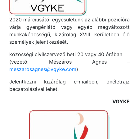
2020 márciusától egyesületünk az alábbi pozicíóra
várja gyengénlátó vagy egyéb megváltozott
munkaképességű, kizárólag XVIII. kerületben élő
személyek jelentkezését.
közösségi civilszervező heti 20 vagy 40 órában
(vezető: Mészáros Ágnes –
meszarosagnes@vgyke.com
)
Jelentkezni kizárólag e-mailben, önéletrajz
becsatolásával lehet.
VGYKE