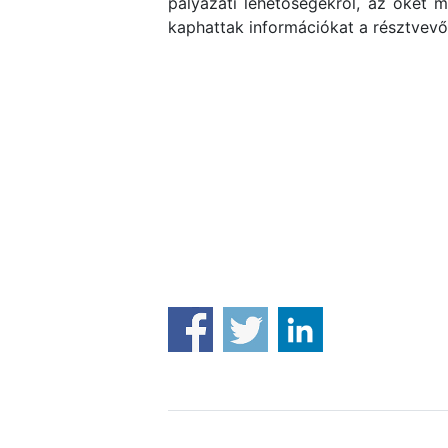
pályázati lehetőségekről, az őket 
kaphattak információkat a résztvevő