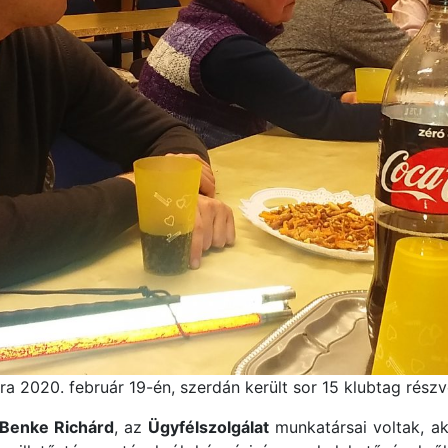
a 2020. február 19-én, szerdán került sor 15 klubtag részv
Benke Richárd
, az
Ügyfélszolgálat
munkatársai voltak, aki