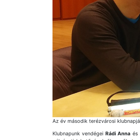
Az év második terézvárosi klubnapjár
Klubnapunk vendégei
Rádi Anna
és