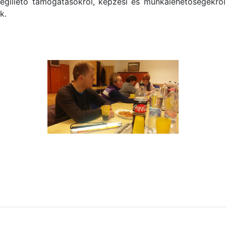
megillető támogatásokról, képzési és munkalehetőségekről
k.