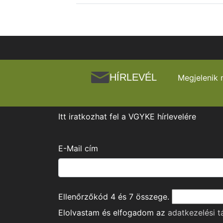
HÍRLEVÉL
Megjelenik 
Itt iratkozhat fel a VGYKE hírlevelére
E-Mail cím
Ellenőrzőkód
4
és
7
összege.
Elolvastam és elfogadom az
adatkezelési t