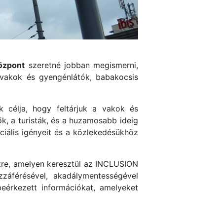
özpont
szeretné jobban megismerni,
 vakok és gyengénlátók, babakocsis
 célja, hogy feltárjuk a vakok és
, a turisták, és a huzamosabb ideig
iális igényeit és a közlekedésükhöz
étre, amelyen keresztül az INCLUSION
zzáférésével, akadálymentességével
eérkezett információkat, amelyeket