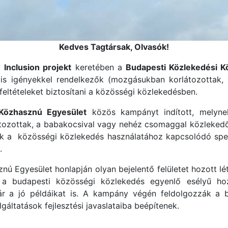
Kedves Tagtársak, Olvasók!
tt
Inclusion projekt
keretében a
Budapesti Közlekedési K
is igényekkel rendelkezők (mozgásukban korlátozottak,
 feltételeket biztosítani a közösségi közlekedésben.
Közhasznú Egyesület
közös kampányt indított, melynek
ozottak, a babakocsival vagy nehéz csomaggal közlekedők
k a közösségi közlekedés használatához kapcsolódó spec
.
ú Egyesület honlapján olyan bejelentő felületet hozott l
ik a budapesti közösségi közlekedés egyenlő esélyű ho
kár a jó példáikat is. A kampány végén feldolgozzák a b
áltatások fejlesztési javaslataiba beépítenek.