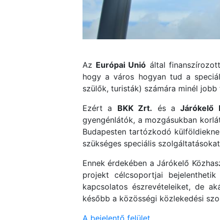
Az
Európai Unió
által finanszírozo
hogy a város hogyan tud a speciál
szülők, turisták) számára minél jobb
Ezért a
BKK Zrt.
és a
Járókelő 
gyengénlátók, a mozgásukban korlát
Budapesten tartózkodó külföldiekne
szükséges speciális szolgáltatásokat
Ennek érdekében a Járókelő Közhaszn
projekt célcsoportjai bejelenthet
kapcsolatos észrevételeiket, de a
később a közösségi közlekedési szolg
A bejelentő felület