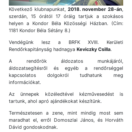
Következő klubnapunkat,
2018. november 28-án
,
szerdán, 15 órától 17 óráig tartjuk a szokásos
helyen a Kondor Béla Közösségi Házban. (Cím:
1181 Kondor Béla Sétány 8.)
Vendégünk lesz a BRFK XVIII. Kerületi
Rendőrkapitányság hadnagya
Keviczky Csilla
.
A rendőrök áldozatos munkájáról,
áldozatsegítésről és egyéb a rendőrséggel
kapcsolatos dolgokról tudhatunk meg
információkat.
Az ünnepek közéledtével kézművesedést is
tartunk, ahol apró ajándékokat készítünk.
Természetesen a zene, mint mindig most sem
maradhat el, erről Domoszlai János, és Horváth
Dávid gondoskodnak.