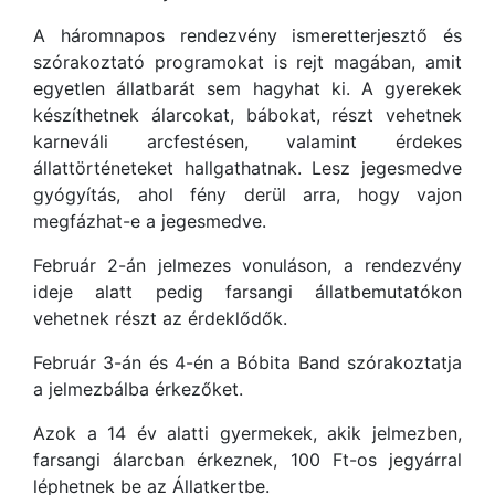
A háromnapos rendezvény ismeretterjesztő és
szórakoztató programokat is rejt magában, amit
egyetlen állatbarát sem hagyhat ki. A gyerekek
készíthetnek álarcokat, bábokat, részt vehetnek
karneváli arcfestésen, valamint érdekes
állattörténeteket hallgathatnak. Lesz jegesmedve
gyógyítás, ahol fény derül arra, hogy vajon
megfázhat-e a jegesmedve.
Február 2-án jelmezes vonuláson, a rendezvény
ideje alatt pedig farsangi állatbemutatókon
vehetnek részt az érdeklődők.
Február 3-án és 4-én a Bóbita Band szórakoztatja
a jelmezbálba érkezőket.
Azok a 14 év alatti gyermekek, akik jelmezben,
farsangi álarcban érkeznek, 100 Ft-os jegyárral
léphetnek be az Állatkertbe.