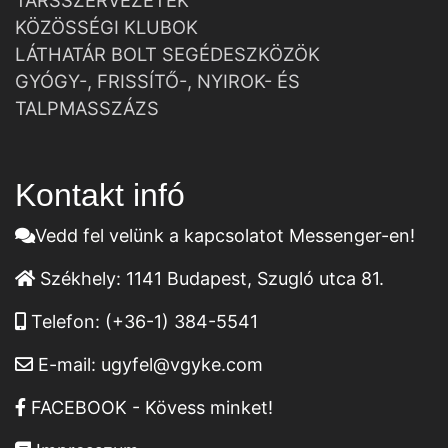
TÁRSSZERVEZETEK
KÖZÖSSÉGI KLUBOK
LÁTHATÁR BOLT SEGÉDESZKÖZÖK
GYÓGY-, FRISSÍTŐ-, NYIROK- ÉS
TALPMASSZÁZS
Kontakt infó
Vedd fel velünk a kapcsolatot Messenger-en!
Székhely:
1141 Budapest, Szugló utca 81.
Telefon:
(+36-1) 384-5541
E-mail:
ugyfel@vgyke.com
FACEBOOK - Kövess minket!