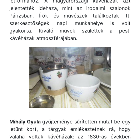
létformához. A magyarországi kávéházak azt
jelentették idehaza, mint az irodalmi szalonok
Párizsban. Írók és művészek találkoztak itt,
szerkesztőségek napi munkahelye is volt
gyakorta. Kiváló művek születtek a pesti
kávéházak atmoszférájában.
Mihály Gyula
gyűjteménye sűrítetten mutat be egy
letűnt kort, a tárgyak emlékeztetnek rá, hogy
valaha voltak kávéházak: az 1830-as években