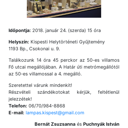
Időpontja:
2018. január 24. (szerda) 15 óra
Helyszín:
Kispesti Helytörténeti Gyűjtemény
1193 Bp., Csokonai u. 9.
Találkozunk 14 óra 45 perckor az 50-es villamos
Fő utcai megállójában. A Határ úti metrómegállótól
az 50-es villamossal a 4. megálló.
Szeretettel várunk mindenkit!
Részvételi szándékotokat kérjük, feltétlenül
jelezzétek!
Telefon:
06/70/984-8868
E-mail:
lampas.kispest@gmail.com
Bernát Zsuzsanna
és
Puchnyák István