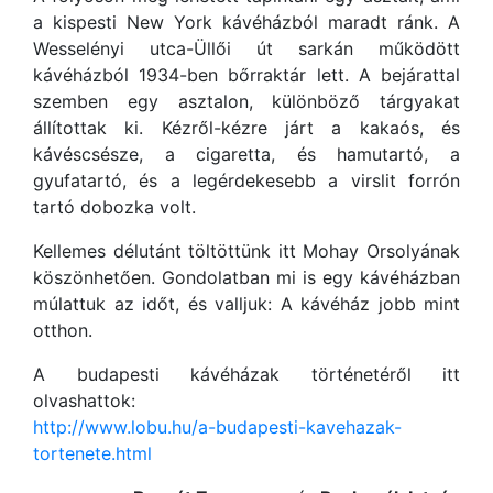
a kispesti New York kávéházból maradt ránk. A
Wesselényi utca-Üllői út sarkán működött
kávéházból 1934-ben bőrraktár lett. A bejárattal
szemben egy asztalon, különböző tárgyakat
állítottak ki. Kézről-kézre járt a kakaós, és
kávéscsésze, a cigaretta, és hamutartó, a
gyufatartó, és a legérdekesebb a virslit forrón
tartó dobozka volt.
Kellemes délutánt töltöttünk itt Mohay Orsolyának
köszönhetően. Gondolatban mi is egy kávéházban
múlattuk az időt, és valljuk: A kávéház jobb mint
otthon.
A budapesti kávéházak történetéről itt
olvashattok:
http://www.lobu.hu/a-budapesti-kavehazak-
tortenete.html