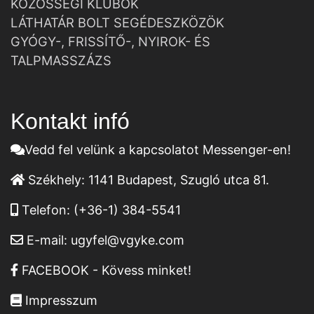
KÖZÖSSÉGI KLUBOK
LÁTHATÁR BOLT SEGÉDESZKÖZÖK
GYÓGY-, FRISSÍTŐ-, NYIROK- ÉS
TALPMASSZÁZS
Kontakt infó
Vedd fel velünk a kapcsolatot Messenger-en!
Székhely:
1141 Budapest, Szugló utca 81.
Telefon:
(+36-1) 384-5541
E-mail:
ugyfel@vgyke.com
FACEBOOK - Kövess minket!
Impresszum