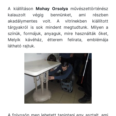
A kiállításon
Mohay Orsolya
művészettörténész
kalauzolt végig bennünket, ami részben
akadálymentes volt. A vitrinekben kiállított
tárgyakról is sok mindent megtudtunk. Milyen a
színük, formájuk, anyaguk, mire használták őket,
Melyik kávéház, étterem felirata, emblémája
látható rajtuk.
A folyosón meg lehetett tapintani egy asztalt, ami