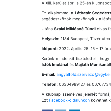
A XIII. kerület április 25-én klubna
Ez alkalommal a
Láthatár Segédesz
segédeszközök megkönnyítik a látássé
Utána
Szalai Miklósné Tündi
olvas f
Helyszín:
1134 Budapest, Tüzér utca 
Időpont:
2022. április 25. 15 – 17 óra
Kérünk mindenkit tisztelettel , hogy
Istók Imolánál
és
Majláth Mónikánál!
E-mail:
angyalfold.szervezo@vgyke
Telefon:
06304989127 és 0670773
A klubnap személyes jelenlét formáj
Ezt
Facebook-oldalunkon
követheti