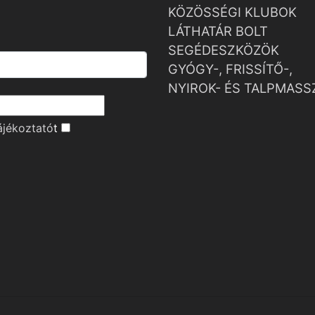
KÖZÖSSÉGI KLUBOK
LÁTHATÁR BOLT
SEGÉDESZKÖZÖK
GYÓGY-, FRISSÍTŐ-,
NYIROK- ÉS TALPMASS
ájékoztató
t