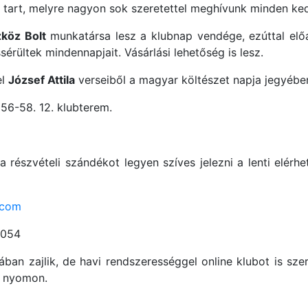
pot tart, melyre nagyon sok szeretettel meghívunk minden ke
köz Bolt
munkatársa lesz a klubnap vendége, ezúttal előa
rültek mindennapjait. Vásárlási lehetőség is lesz.
el
József Attila
verseiből a magyar költészet napja jegyébe
56-58. 12. klubterem.
 a részvételi szándékot legyen szíves jelezni a lenti elérh
.com
4054
ában zajlik, de havi rendszerességgel online klubot is s
k nyomon.