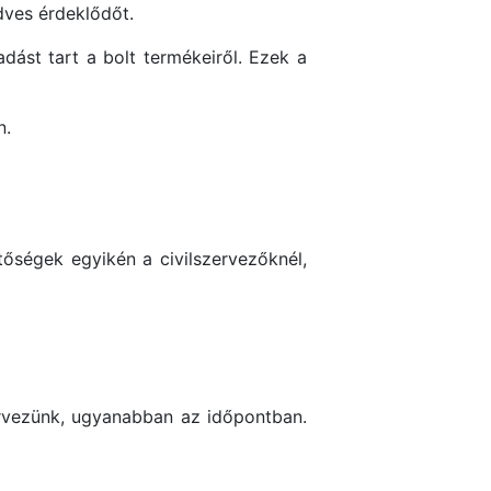
dves érdeklődőt.
dást tart a bolt termékeiről. Ezek a
n.
etőségek egyikén a civilszervezőknél,
zervezünk, ugyanabban az időpontban.