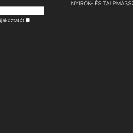
NYIROK- ÉS TALPMASS
ájékoztató
t