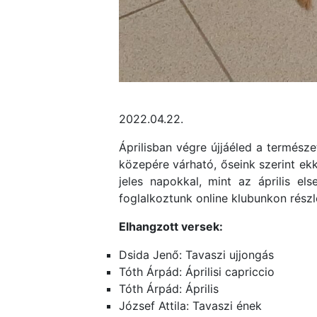
2022.04.22.
Áprilisban végre újjáéled a termész
közepére várható, őseink szerint ek
jeles napokkal, mint az április el
foglalkoztunk online klubunkon rész
Elhangzott versek:
Dsida Jenő: Tavaszi ujjongás
Tóth Árpád: Áprilisi capriccio
Tóth Árpád: Április
József Attila: Tavaszi ének