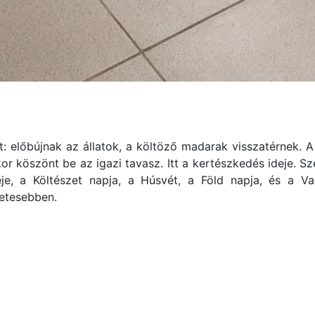
et: előbújnak az állatok, a költöző madarak visszatérnek.
kor köszönt be az igazi tavasz. Itt a kertészkedés ideje. 
seje, a Költészet napja, a Húsvét, a Föld napja, és a V
letesebben.