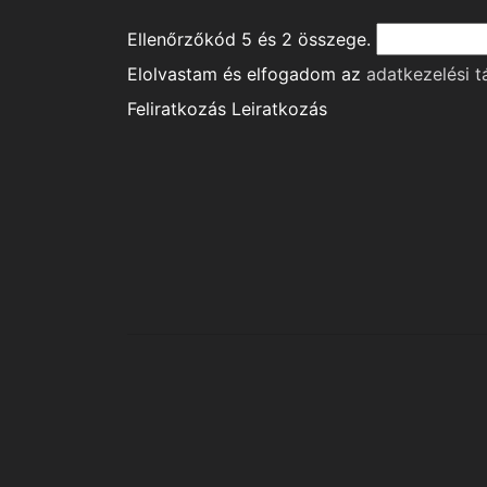
Ellenőrzőkód
5
és
2
összege.
Elolvastam és elfogadom az
adatkezelési t
Feliratkozás
Leiratkozás