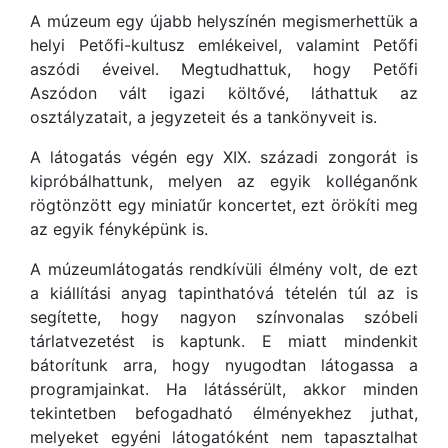
A múzeum egy újabb helyszínén megismerhettük a
helyi Petőfi-kultusz emlékeivel, valamint Petőfi
aszódi éveivel. Megtudhattuk, hogy Petőfi
Aszódon vált igazi költővé, láthattuk az
osztályzatait, a jegyzeteit és a tankönyveit is.
A látogatás végén egy XIX. századi zongorát is
kipróbálhattunk, melyen az egyik kolléganőnk
rögtönzött egy miniatűr koncertet, ezt örökíti meg
az egyik fényképünk is.
A múzeumlátogatás rendkívüli élmény volt, de ezt
a kiállítási anyag tapinthatóvá tételén túl az is
segítette, hogy nagyon színvonalas szóbeli
tárlatvezetést is kaptunk. E miatt mindenkit
bátorítunk arra, hogy nyugodtan látogassa a
programjainkat. Ha látássérült, akkor minden
tekintetben befogadható élményekhez juthat,
melyeket egyéni látogatóként nem tapasztalhat