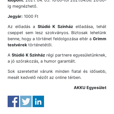
Időpont:
2021. 04. 05. 10:00-től 2021.04.06. 20:00-
ig megnézhető.
Jegyár:
1000 Ft
Az előadás a
Stúdió K Színház
előadása, tehát
cseppet sem lesz szokványos. Biztosak lehetünk
benne, hogy a történet feldolgozása eltér a
Grimm
testvérek
történetétől.
A
Stúdió K Színház
régi partnere egyesületünknek,
a jó szórakozás, a humor garantált.
Sok szeretettel várunk minden fiatal és idősebb,
mesét kedvelő nézőt az online térben.
AKKU Egyesület