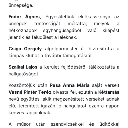
ünnepsége.
Fodor Ágnes,
Egyesületünk elnökasszonya az
ünnepek fontosságát méltatta, melyek a
hétköznapok egyhangúságából való kilépést
jelentik és felüdülést a léleknek.
Csiga Gergely
alpolgármester úr biztosította a
lámpás klubot a további támogatásról.
Szalkai Lajos
a kerület fejlődéséről tájékoztatta a
hallgatóságot.
Köszöntőjük után
Pesa Anna Mária
saját verseit
Vasné Pintér Teréz
olvasta fel, ezután a
Kéttamás
nevű együttes, akik megzenésített verseket adnak
elő, teremtett igazán jó hangulatot ezen a napon
kedves tagjainknak.
A műsor után szendvicsekkel és üdítőkkel