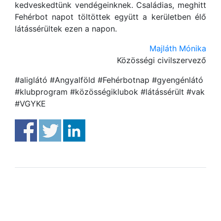
kedveskedtünk vendégeinknek. Családias, meghitt
Fehérbot napot töltöttek együtt a kerületben élő
látássérültek ezen a napon.
Majláth Mónika
Közösségi civilszervező
#aliglátó #Angyalföld #Fehérbotnap #gyengénlátó
#klubprogram #közösségiklubok #látássérült #vak
#VGYKE