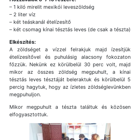
– 1 kiló mirelit mexikói leveszöldség
– 2 liter víz
– két teáskanál ételízesítő
– két csomag kínai tésztás leves (de csak a tészta)
Elkészítés:
A zöldséget a vízzel felrakjuk majd ízesítjük
ételízesítővel és puhulásig alacsony fokozaton
főzzük. Nekünk ez körülbelül 30 perc volt, majd
mikor az összes zöldség megpuhult, a kínai
tésztás leves tésztáját beleraktuk és körülbelül 5
percig hagytuk, hogy az ízletes zöldséglevünkben
megpuhuljon.
Mikor megpuhult a tészta találtuk és közösen
elfogyasztottuk.