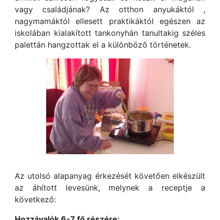
vagy családjának? Az otthon anyukáktól ,
nagymamáktól ellesett praktikáktól egészen az
iskolában kialakított tankonyhán tanultakig széles
palettán hangzottak el a különböző történetek.
Az utolsó alapanyag érkezését követően elkészült
az áhított levesünk, melynek a receptje a
következő:
Hozzávalók 6-7 fő részére: