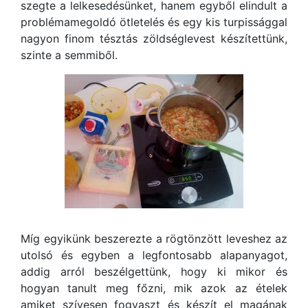
szegte a lelkesedésünket, hanem egyből elindult a
problémamegoldó ötletelés és egy kis turpissággal
nagyon finom tésztás zöldséglevest készítettünk,
szinte a semmiből.
Míg egyikünk beszerezte a rögtönzött leveshez az
utolsó és egyben a legfontosabb alapanyagot,
addig arról beszélgettünk, hogy ki mikor és
hogyan tanult meg főzni, mik azok az ételek
amiket szívesen fogyaszt és készít el magának