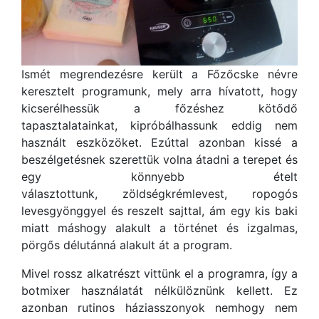
Ismét megrendezésre került a Főzőcske névre
keresztelt programunk, mely arra hívatott, hogy
kicserélhessük a főzéshez kötődő
tapasztalatainkat, kipróbálhassunk eddig nem
használt eszközöket. Ezúttal azonban kissé a
beszélgetésnek szerettük volna átadni a terepet és
egy könnyebb ételt
választottunk, zöldségkrémlevest, ropogós
levesgyönggyel és reszelt sajttal, ám egy kis baki
miatt máshogy alakult a történet és izgalmas,
pörgős délutánná alakult át a program.
Mivel rossz alkatrészt vittünk el a programra, így a
botmixer használatát nélkülöznünk kellett. Ez
azonban rutinos háziasszonyok nemhogy nem