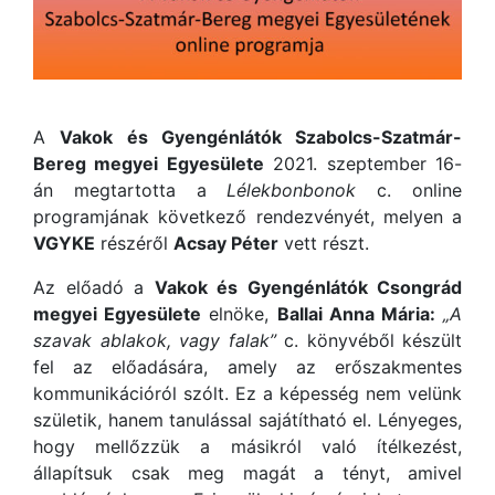
A
Vakok és Gyengénlátók Szabolcs-Szatmár-
Bereg megyei Egyesülete
2021. szeptember 16-
án megtartotta a
Lélekbonbonok
c. online
programjának következő rendezvényét, melyen a
VGYKE
részéről
Acsay Péter
vett részt.
Az előadó a
Vakok és Gyengénlátók Csongrád
megyei Egyesülete
elnöke,
Ballai Anna Mária:
„A
szavak ablakok, vagy falak”
c. könyvéből készült
fel az előadására, amely az erőszakmentes
kommunikációról szólt. Ez a képesség nem velünk
születik, hanem tanulással sajátítható el. Lényeges,
hogy mellőzzük a másikról való ítélkezést,
állapítsuk csak meg magát a tényt, amivel