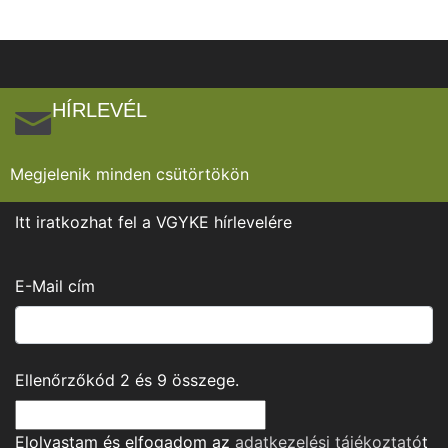
HÍRLEVÉL
Megjelenik minden csütörtökön
Itt iratkozhat fel a VGYKE hírlevelére
E-Mail cím
Ellenőrzőkód
2
és
9
összege.
Elolvastam és elfogadom az
adatkezelési tájékoztató
t