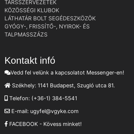
TÁRSSZERVEZETEK
KÖZÖSSÉGI KLUBOK
LÁTHATÁR BOLT SEGÉDESZKÖZÖK
GYÓGY-, FRISSÍTŐ-, NYIROK- ÉS
TALPMASSZÁZS
Kontakt infó
Vedd fel velünk a kapcsolatot Messenger-en!
Székhely:
1141 Budapest, Szugló utca 81.
Telefon:
(+36-1) 384-5541
E-mail:
ugyfel@vgyke.com
FACEBOOK - Kövess minket!