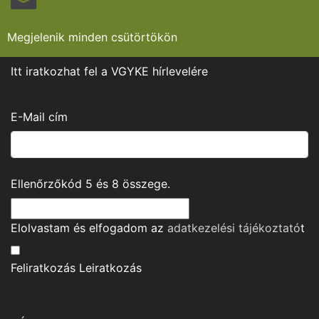
Megjelenik minden csütörtökön
Itt iratkozhat fel a VGYKE hírlevelére
E-Mail cím
Ellenőrzőkód
5
és
8
összege.
Elolvastam és elfogadom az
adatkezelési tájékoztató
t
Feliratkozás
Leiratkozás