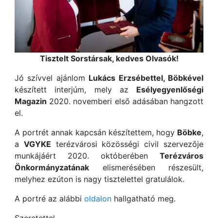
Tisztelt Sorstársak, kedves Olvasók!
Jó szívvel ajánlom
Lukács Erzsébettel, Böbkével
készített interjúm, mely az
Esélyegyenlőségi
Magazin
2020. novemberi első adásában hangzott
el.
A portrét annak kapcsán készítettem, hogy
Böbke
,
a
VGYKE
terézvárosi közösségi civil szervezője
munkájáért 2020. októberében
Terézváros
Önkormányzatának
elismerésében részesült,
melyhez ezúton is nagy tisztelettel gratulálok.
A portré az alábbi
oldalon
hallgatható meg.
Szeretettel,