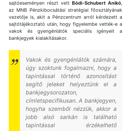
sajtóeseményen részt vett
Bódi-Schubert Anikó
,
az MNB Pénzkibocsátási stratégiai főosztályának
vezetője is, akit a Pénzcentrum arról kérdezett a
sajtótájékoztató után, hogy figyelembe vették-e a
vakok és gyengénlátók speciális igényeit a
bankjegyek kialakításakor.
Vakok és gyengénlátók számára,
úgy szoktunk fogalmazni, hogy a
tapintással történő azonosítást
segítő jeleket helyeztünk el a
bankjegysorozaton,
címletspecifikusan. A bankjegyen,
hogyha szemből nézzük, akkor a
jobb alsó sarkán is található
tapintással érzékelhető