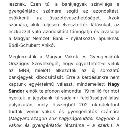
lesznek. Ezen túl a bankjegyek színvilága a
gyengénlátók számára segíti az azonosítást,
csökkenti az összetéveszthetőséget. Azok
számára, akik teljesen elvesztették látásukat, az
eszközzel való azonosítást támogatja és javasolja
a Magyar Nemzeti Bank – nyilatkozta lapunknak
Bódi-Schubert Anikó.
Megkerestük a Magyar Vakok és Gyengénlátók
Országos Szövetségét, hogy egyeztetett-e velük
az MNB, mielőtt elkezdték az új sorozatú
bankjegyek kibocsátását. Erre a kérdésünkre nem
kaptunk egyértelmű választ, mindemellett
Nagy
Sándor
elnök telefonon elmondta, 19 millió forintot
nyertek a jegybank társadalmi felelősségvállalási
pályázatán, mely összegből 202 okostelefont
tudtak venni vakok és gyengénlátók számára
(
Magyarországon sok nagyságrenddel nagyobb a
vakok és gyengénlátók létszáma – a szerk.
). A