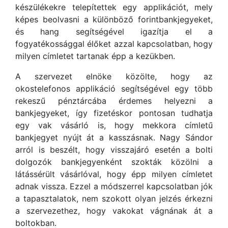
készülékekre telepítettek egy applikációt, mely
képes beolvasni a különböző forintbankjegyeket,
és hang segítségével igazítja el a
fogyatékossággal élőket azzal kapcsolatban, hogy
milyen címletet tartanak épp a kezükben.
A szervezet elnöke közölte, hogy az
okostelefonos applikáció segítségével egy több
rekeszű pénztárcába érdemes helyezni a
bankjegyeket, így fizetéskor pontosan tudhatja
egy vak vásárló is, hogy mekkora címletű
bankjegyet nyújt át a kasszásnak. Nagy Sándor
arról is beszélt, hogy visszajáró esetén a bolti
dolgozók bankjegyenként szokták közölni a
látássérült vásárlóval, hogy épp milyen címletet
adnak vissza. Ezzel a módszerrel kapcsolatban jók
a tapasztalatok, nem szokott olyan jelzés érkezni
a szervezethez, hogy vakokat vágnának át a
boltokban.