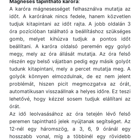
Mágneses tapintható karóra
:
A karóra mágnesességet felhasználva mutatja az
időt. A karórának nincs fedele, hanem közvetlen
tudjuk kitapintani az időt rajta. A jobb oldalán 3
óra pozícióban található a beállításhoz szükséges
gomb, melyet kihúzva tudjuk a pontos időt
beállítani. A karóra oldalsó peremén egy golyó
megy, mely az óra állását mutatja. Az óra felső
részén egy belső vájatban pedig egy másik golyót
tudunk kitapintani, mely a percet mutatja meg. A
golyók könnyen elmozdulnak, de ez nem jelent
problémát, hiszen picit megmozgatva az órát,
automatikusan visszaállnak a helyes időre. Ez teszi
lehetővé, hogy kézzel sosem tudjuk elállítani az
órát.
Az idő leolvasásához az óra tetején lévő felső
peremen tapintható jelek nyújtanak segítséget. Az
12-nél egy háromszög, a 3, 6, 9 óránál egy
hosszabb vonal, míg a többinél egy rövidebb