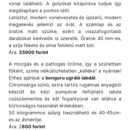
vonal található. A golyókat kitapintva tudjuk így
megállapítani a pontos időt.
Letisztul, modern vonalvezetés és újszerű, modern
megjelenés jellemzi az órát. A számlap és az
óratok matt szürke, ezért a visszafogottabb
darabokat kedvelők is szeretik. Óratok 40 mm-es,
a szíja fekete és sima felületű matt bőr.
Ára:
35900 forint
A mozgás és a pattogás öröme, így a szünetben
főként, szinte nélkülözhetetlen „kelléke” a nyárnak!
Ehhez ajánljuk a
kenguru ugráló labdát
.
Citromsárga színű, extra tartós rugalmas anyagból
készült és kézi pumpával felfújható labda
csúszásmentes és két fogantyúval van ellátva a
biztonságos használat érdekében.
50 kilogrammos súlyig használható és 40-45cm-
es az átmérője.
Ára: 2
800 forint