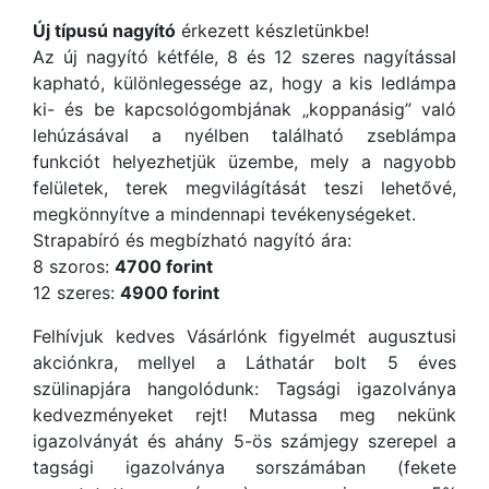
Új típusú nagyító
érkezett készletünkbe!
Az új nagyító kétféle, 8 és 12 szeres nagyítással
kapható, különlegessége az, hogy a kis ledlámpa
ki- és be kapcsológombjának „koppanásig” való
lehúzásával a nyélben található zseblámpa
funkciót helyezhetjük üzembe, mely a nagyobb
felületek, terek megvilágítását teszi lehetővé,
megkönnyítve a mindennapi tevékenységeket.
Strapabíró és megbízható nagyító ára:
8 szoros:
4700 forint
12 szeres:
4900 forint
Felhívjuk kedves Vásárlónk figyelmét augusztusi
akciónkra, mellyel a Láthatár bolt 5 éves
szülinapjára hangolódunk: Tagsági igazolványa
kedvezményeket rejt! Mutassa meg nekünk
igazolványát és ahány 5-ös számjegy szerepel a
tagsági igazolványa sorszámában (fekete