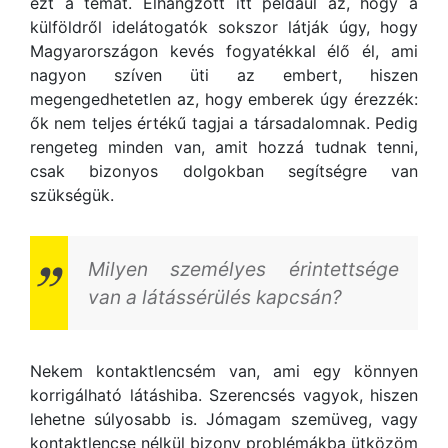
ezt a témát. Elhangzott itt például az, hogy a
külföldről idelátogatók sokszor látják úgy, hogy
Magyarországon kevés fogyatékkal élő él, ami
nagyon szíven üti az embert, hiszen
megengedhetetlen az, hogy emberek úgy érezzék:
ők nem teljes értékű tagjai a társadalomnak. Pedig
rengeteg minden van, amit hozzá tudnak tenni,
csak bizonyos dolgokban segítségre van
szükségük.
Milyen személyes érintettsége
van a látássérülés kapcsán?
Nekem kontaktlencsém van, ami egy könnyen
korrigálható látáshiba. Szerencsés vagyok, hiszen
lehetne súlyosabb is. Jómagam szemüveg, vagy
kontaktlencse nélkül bizony problémákba ütközöm