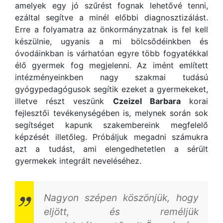
amelyek egy jó szűrést fognak lehetővé tenni,
ezáltal segítve a minél előbbi diagnosztizálást.
Erre a folyamatra az önkormányzatnak is fel kell
készülnie, ugyanis a mi bölcsődéinkben és
óvodáinkban is várhatóan egyre több fogyatékkal
élő gyermek fog megjelenni. Az imént említett
intézményeinkben nagy szakmai tudású
gyógypedagógusok segítik ezeket a gyermekeket,
illetve részt veszünk
Czeizel Barbara
korai
fejlesztői tevékenységében is, melynek során sok
segítséget kapunk szakembereink megfelelő
képzését illetőleg. Próbáljuk megadni számukra
azt a tudást, ami elengedhetetlen a sérült
gyermekek integrált neveléséhez.
Nagyon szépen köszönjük, hogy
eljött, és reméljük