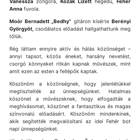
Vanessza
zongora,
Kozák Lizett
hegedű,
Fehér
Anna
fuvola.
Moór Bernadett „Bedhy”
gitáron kísérte
Berényi
Györgyöt,
csodálatos előadást hallgathattunk meg
tőlük.
Rég láttam ennyire aktív és hálás közönséget –
annyi tapsot, közös éneket, harsány nevetést,
csorgó könnyeket ritkán kapnak művészek, mint
amit ezen az esten a fellépők kaptak.
Köszönöm a közönségnek, hogy jelenlétükkel
megtisztelték az ünnepségünket. Hatalmas
köszönet a művészeknek, hogy elfogadták a
meghívásomat, köszönet a fantasztikus és magas
színvonalú előadásért. Köszönöm mindenkinek,
akik segítették megvalósítani az idei Fehér bot
napi ünnepségünket.