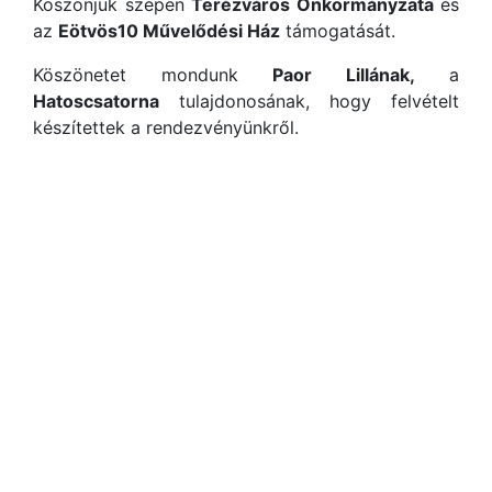
Köszönjük szépen
Terézváros Önkormányzata
és
az
Eötvös10 Művelődési Ház
támogatását.
Köszönetet mondunk
Paor Lillának,
a
Hatoscsatorna
tulajdonosának, hogy felvételt
készítettek a rendezvényünkről.