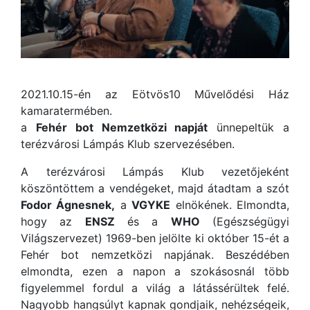
2021.10.15-én az Eötvös10 Művelődési Ház
kamaratermében.
a
Fehér bot Nemzetközi napját
ünnepeltük a
terézvárosi Lámpás Klub szervezésében.
A terézvárosi Lámpás Klub vezetőjeként
köszöntöttem a vendégeket, majd átadtam a szót
Fodor Ágnesnek,
a
VGYKE
elnökének. Elmondta,
hogy az
ENSZ
és a
WHO
(Egészségügyi
Világszervezet) 1969-ben jelölte ki október 15-ét a
Fehér bot nemzetközi napjának. Beszédében
elmondta, ezen a napon a szokásosnál több
figyelemmel fordul a világ a látássérültek felé.
Nagyobb hangsúlyt kapnak gondjaik, nehézségeik,