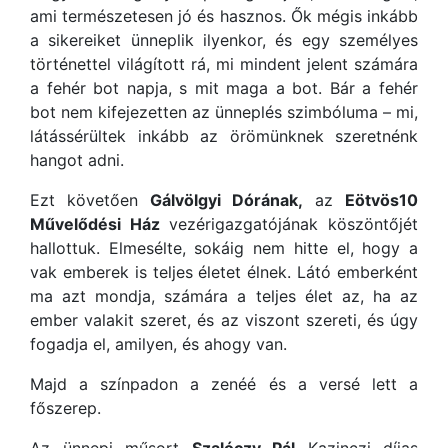
ami természetesen jó és hasznos. Ők mégis inkább
a sikereiket ünneplik ilyenkor, és egy személyes
történettel világított rá, mi mindent jelent számára
a fehér bot napja, s mit maga a bot. Bár a fehér
bot nem kifejezetten az ünneplés szimbóluma – mi,
látássérültek inkább az örömünknek szeretnénk
hangot adni.
Ezt követően
Gálvölgyi Dórának,
az
Eötvös10
Művelődési Ház
vezérigazgatójának köszöntőjét
hallottuk. Elmesélte, sokáig nem hitte el, hogy a
vak emberek is teljes életet élnek. Látó emberként
ma azt mondja, számára a teljes élet az, ha az
ember valakit szeret, és az viszont szereti, és úgy
fogadja el, amilyen, és ahogy van.
Majd a színpadon a zenéé és a versé lett a
főszerep.
Az ünnepi műsort
Szalóczy Pál
Kazinczi díjas