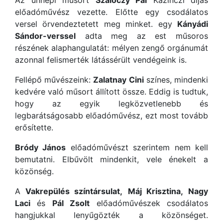
előadóművész vezette. Előtte egy csodálatos
versel örvendeztetett meg minket. egy
Kányádi
Sándor-verssel
adta meg az est műsoros
részének alaphangulatát: mélyen zengő orgánumát
azonnal felismerték látássérült vendégeink is.
Fellépő művészeink:
Zalatnay Cini
színes, mindenki
kedvére való műsort állított össze. Eddig is tudtuk,
hogy az egyik legközvetlenebb és
legbarátságosabb előadóművész, ezt most tovább
erősítette.
Bródy János
előadóművészt szerintem nem kell
bemutatni. Elbűvölt mindenkit, vele énekelt a
közönség.
A
Vakrepülés színtársulat,
Máj Krisztina,
Nagy
Laci
és
Pál Zsolt
előadóművészek csodálatos
hangjukkal lenyűgözték a közönséget.