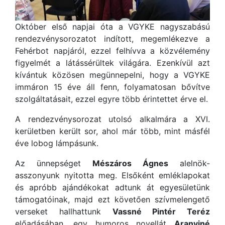
Október első napjai óta a VGYKE nagyszabású
rendezvénysorozatot indított, megemlékezve a
Fehérbot napjáról, ezzel felhívva a közvélemény
figyelmét a látássérültek világára. Ezenkívül azt
kívántuk közösen megünnepelni, hogy a VGYKE
immáron 15 éve áll fenn, folyamatosan bővítve
szolgáltatásait, ezzel egyre több érintettet érve el.
A rendezvénysorozat utolsó alkalmára a XVI.
kerületben került sor, ahol már több, mint másfél
éve lobog lámpásunk.
Az ünnepséget
Mészáros Ágnes
alelnök-
asszonyunk nyitotta meg. Elsőként emléklapokat
és apróbb ajándékokat adtunk át egyesületünk
támogatóinak, majd ezt követően szívmelengető
verseket hallhattunk
Vassné Pintér Teréz
előadásában, egy humoros novellát
Aranyiné