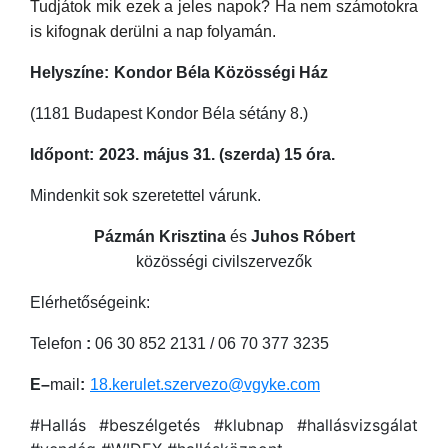
Tudjátok mik ezek a jeles napok? Ha nem számotokra
is kifognak derülni a nap folyamán.
Helyszíne:
Kondor Béla Közösségi Ház
(1181 Budapest Kondor Béla sétány 8.)
Időpont:
2023. május 31. (szerda) 15 óra.
Mindenkit sok szeretettel várunk.
Pázmán Krisztina
és
Juhos Róbert
közösségi civilszervezők
Elérhetőségeink:
Telefon
:
06 30 852 2131 / 06 70 377 3235
E
–
mail
:
18.kerulet.szervezo@vgyke.com
#Hallás #beszélgetés #klubnap #hallásvizsgálat