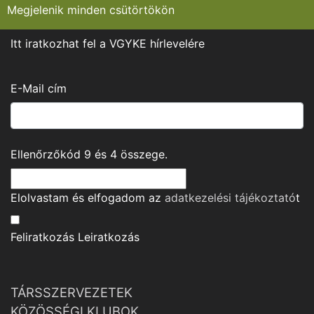
Megjelenik minden csütörtökön
Itt iratkozhat fel a VGYKE hírlevelére
E-Mail cím
Ellenőrzőkód
9
és
4
összege.
Elolvastam és elfogadom az
adatkezelési tájékoztató
t
Feliratkozás
Leiratkozás
TÁRSSZERVEZETEK
KÖZÖSSÉGI KLUBOK