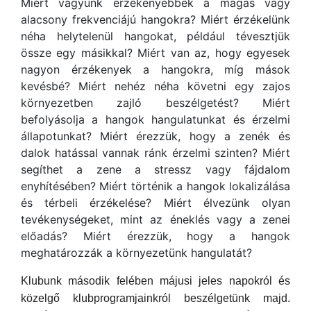
Miért vagyunk érzékenyebbek a magas vagy
alacsony frekvenciájú hangokra? Miért érzékelünk
néha helytelenül hangokat, például tévesztjük
össze egy másikkal? Miért van az, hogy egyesek
nagyon érzékenyek a hangokra, míg mások
kevésbé? Miért nehéz néha követni egy zajos
környezetben zajló beszélgetést? Miért
befolyásolja a hangok hangulatunkat és érzelmi
állapotunkat? Miért érezzük, hogy a zenék és
dalok hatással vannak ránk érzelmi szinten? Miért
segíthet a zene a stressz vagy fájdalom
enyhítésében? Miért történik a hangok lokalizálása
és térbeli érzékelése? Miért élvezünk olyan
tevékenységeket, mint az éneklés vagy a zenei
előadás? Miért érezzük, hogy a hangok
meghatározzák a környezetünk hangulatát?
Klubunk második felében májusi jeles napokról és
közelgő klubprogramjainkról beszélgetünk majd.