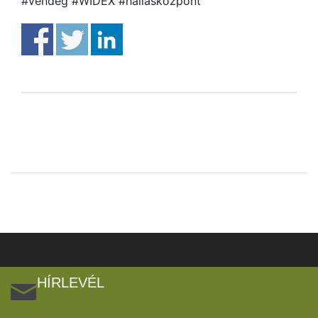
#vendég #WIDEX #hallásközpont
HÍRLEVÉL