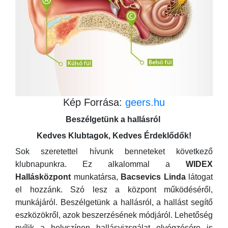
Kép Forrása:
geers.hu
Beszélgetünk a
hallásról
Kedves Klubtagok, Kedves Érdeklődők!
Sok szeretettel hívunk benneteket következő
klubnapunkra.
Ez alkalommal a
WIDEX
Hallásközpont
munkatársa,
Bacsevics Linda
látogat
el hozzánk. Szó lesz a központ működéséről,
munkájáról. Beszélgetünk a hallásról, a hallást segítő
eszközökről, azok beszerzésének módjáról. Lehetőség
nyílik a helyszínen hallásvizsgálat elvégzésére is