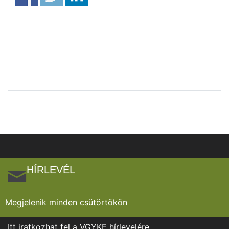
HÍRLEVÉL
Megjelenik minden csütörtökön
Itt iratkozhat fel a VGYKE hírlevelére